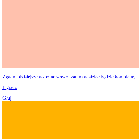
Zgadnij dzisiejsze wspólne słowo, zanim wisielec będzie kompletny.
1 gracz
Graj