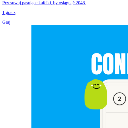
Przesuwaj pasujące kafelki, by osiągnąć 2048.
1 gracz
Graj