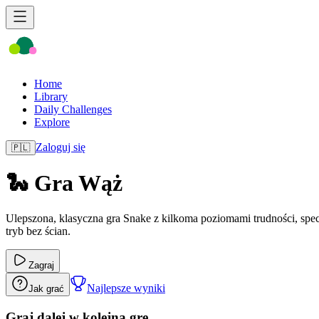
Home
Library
Daily Challenges
Explore
Zaloguj się
🇵🇱
🐍 Gra Wąż
Ulepszona, klasyczna gra Snake z kilkoma poziomami trudności, spec
tryb bez ścian.
Zagraj
Najlepsze wyniki
Jak grać
Graj dalej w kolejną grę