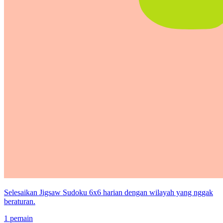
Selesaikan Jigsaw Sudoku 6x6 harian dengan wilayah yang nggak
beraturan.
1 pemain