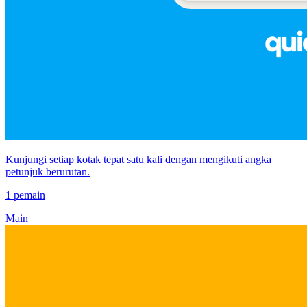
Kunjungi setiap kotak tepat satu kali dengan mengikuti angka
petunjuk berurutan.
1 pemain
Main