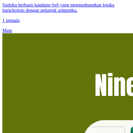
Sudoku berbasis kandang 6x6 yang menggabungkan logika
baris/kolom dengan petunjuk aritmetika.
1 pemain
Main