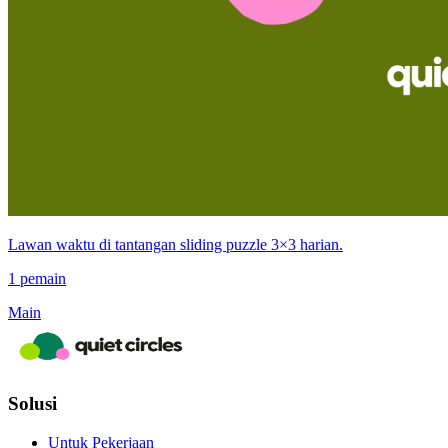
Lawan waktu di tantangan sliding puzzle 3×3 harian.
1 pemain
Main
Solusi
Untuk Pekerjaan