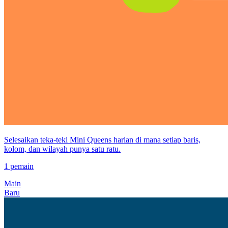
Selesaikan teka-teki Mini Queens harian di mana setiap baris,
kolom, dan wilayah punya satu ratu.
1 pemain
Main
Baru