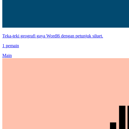
Teka-teki geografi gaya Wordl6 dengan petunjuk siluet.
1 pemain
Main