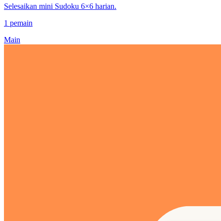
Selesaikan mini Sudoku 6×6 harian.
1 pemain
Main