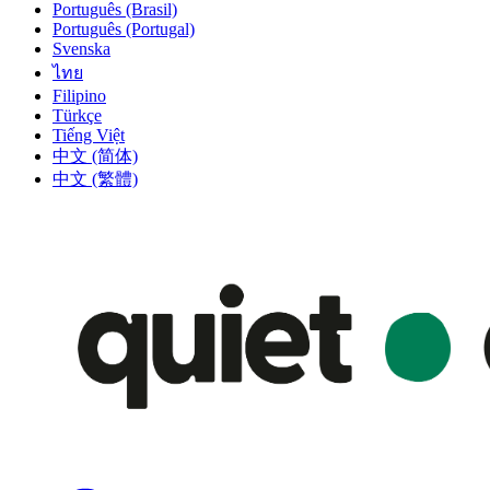
Português (Brasil)
Português (Portugal)
Svenska
ไทย
Filipino
Türkçe
Tiếng Việt
中文 (简体)
中文 (繁體)