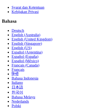
Syarat dan Ketentuan
Kebijakan Privasi
Bahasa
Deutsch
English (Australia)
English (United Kingdom)
English (Singapore)
English (US)
Español (Argentina)
Español (España)
Español (México)
Français (Canada)
Français
हिन्दी
Bahasa Indonesia
Italiano
日本語
한국어
Bahasa Melayu
Nederlands
Polski