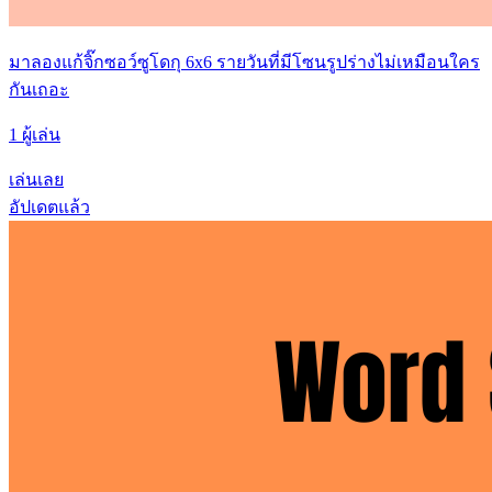
มาลองแก้จิ๊กซอว์ซูโดกุ 6x6 รายวันที่มีโซนรูปร่างไม่เหมือนใคร
กันเถอะ
1 ผู้เล่น
เล่นเลย
อัปเดตแล้ว