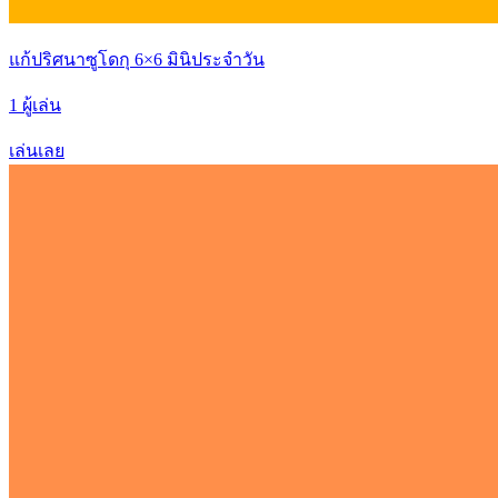
แก้ปริศนาซูโดกุ 6×6 มินิประจำวัน
1 ผู้เล่น
เล่นเลย