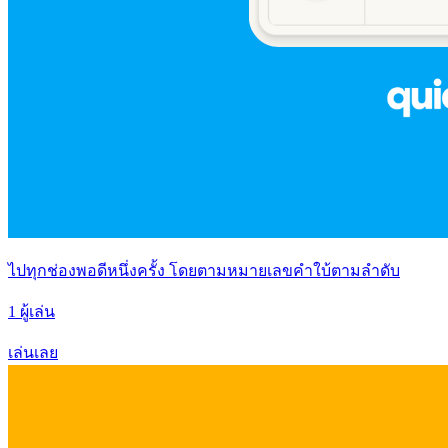
ไปทุกช่องพอดีหนึ่งครั้ง โดยตามหมายเลขคำใบ้ตามลำดับ
1 ผู้เล่น
เล่นเลย