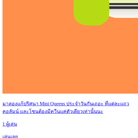
มาลองแก้ปริศนา Mini Queens ประจำวันกันเถอะ ที่แต่ละแถว
คอลัมน์ และโซนต้องมีควีนแค่ตัวเดียวเท่านั้นนะ
1 ผู้เล่น
เล่นเลย