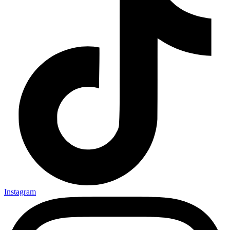
Instagram