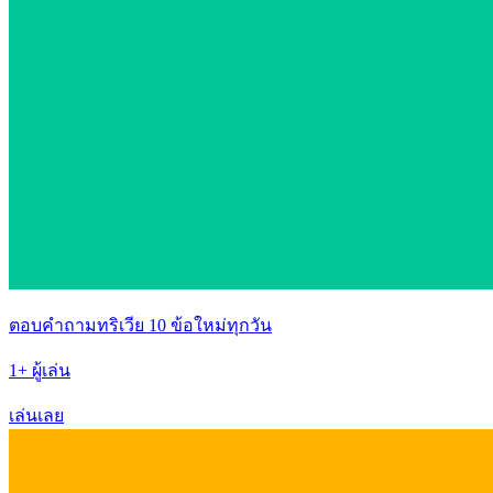
ตอบคำถามทริเวีย 10 ข้อใหม่ทุกวัน
1+ ผู้เล่น
เล่นเลย