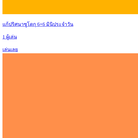
แก้ปริศนาซูโดกุ 6×6 มินิประจำวัน
1 ผู้เล่น
เล่นเลย