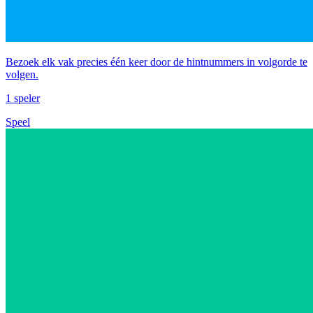
Bezoek elk vak precies één keer door de hintnummers in volgorde te
volgen.
1 speler
Speel