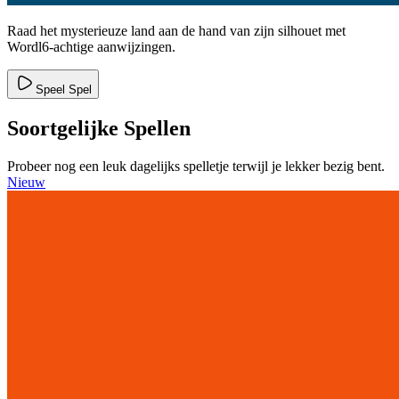
Raad het mysterieuze land aan de hand van zijn silhouet met
Wordl6-achtige aanwijzingen.
Speel Spel
Soortgelijke Spellen
Probeer nog een leuk dagelijks spelletje terwijl je lekker bezig bent.
Nieuw