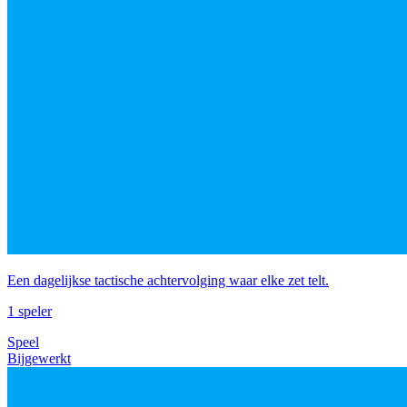
Een dagelijkse tactische achtervolging waar elke zet telt.
1 speler
Speel
Bijgewerkt