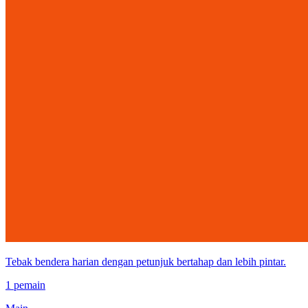
Tebak bendera harian dengan petunjuk bertahap dan lebih pintar.
1 pemain