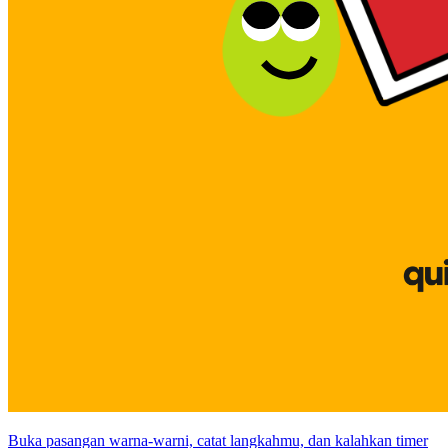
Buka pasangan warna-warni, catat langkahmu, dan kalahkan timer