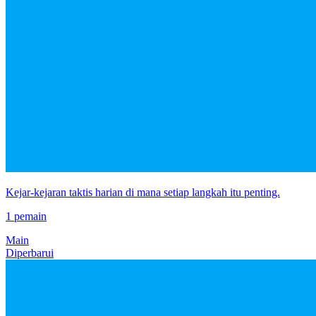
Kejar-kejaran taktis harian di mana setiap langkah itu penting.
1 pemain
Main
Diperbarui