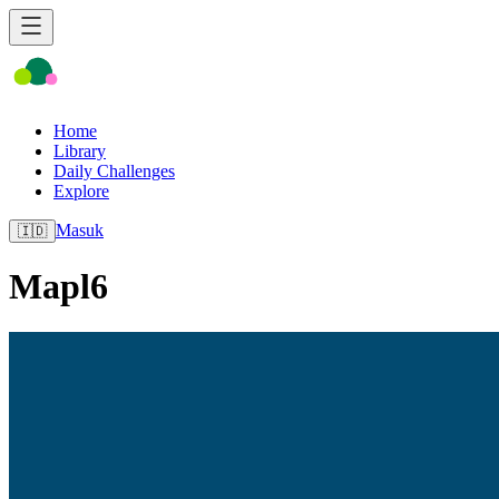
Home
Library
Daily Challenges
Explore
Masuk
🇮🇩
Mapl6