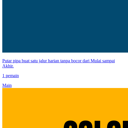
Putar pipa buat satu jalur harian tanpa bocor dari Mulai sampai
Akhir.
1 pemain
Main