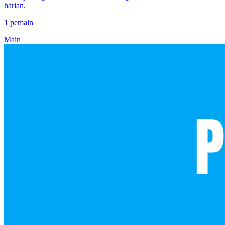
harian.
1 pemain
Main