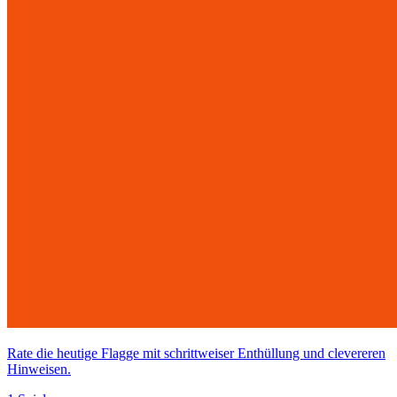
Rate die heutige Flagge mit schrittweiser Enthüllung und clevereren
Hinweisen.