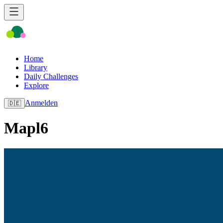
Home
Library
Daily Challenges
Explore
Anmelden
🇩🇪
Mapl6