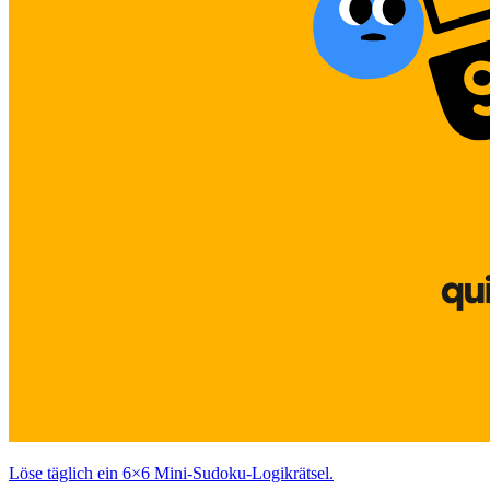
Löse täglich ein 6×6 Mini‑Sudoku‑Logikrätsel.