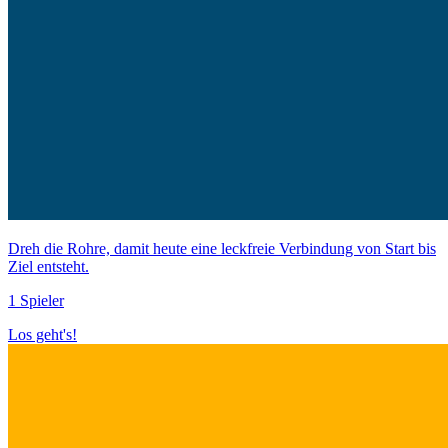
Dreh die Rohre, damit heute eine leckfreie Verbindung von Start bis
Ziel entsteht.
1 Spieler
Los geht's!