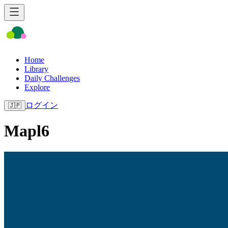
Home
Library
Daily Challenges
Explore
ログイン
🇯🇵
Mapl6