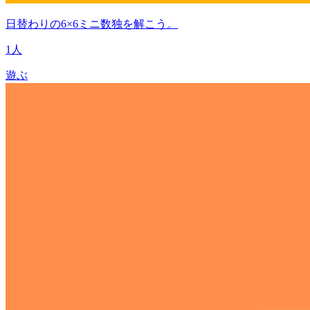
日替わりの6×6ミニ数独を解こう。
1人
遊ぶ