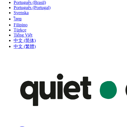
Português (Brasil)
Português (Portugal)
Svenska
ไทย
Filipino
Türkçe
Tiếng Việt
中文 (简体)
中文 (繁體)