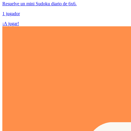
Resuelve un mini Sudoku diario de 6x6.
1 jugador
¡A jugar!