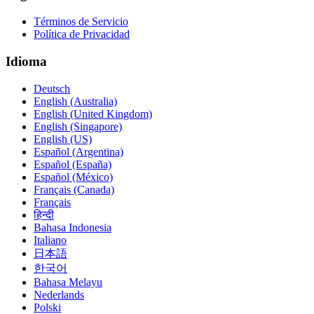
Términos de Servicio
Política de Privacidad
Idioma
Deutsch
English (Australia)
English (United Kingdom)
English (Singapore)
English (US)
Español (Argentina)
Español (España)
Español (México)
Français (Canada)
Français
हिन्दी
Bahasa Indonesia
Italiano
日本語
한국어
Bahasa Melayu
Nederlands
Polski