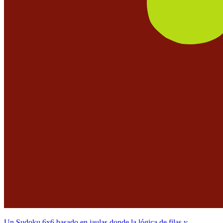
Un Sudoku 6x6 basado en jaulas donde la lógica de filas y