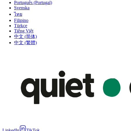
Português (Portugal)
Svenska
ไทย
Filipino
Türkçe
Tiếng Việt
中文 (简体)
中文 (繁體)
LinkedIn
TikTok