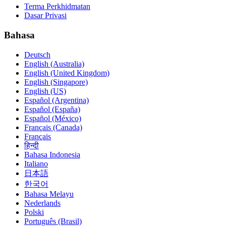
Terma Perkhidmatan
Dasar Privasi
Bahasa
Deutsch
English (Australia)
English (United Kingdom)
English (Singapore)
English (US)
Español (Argentina)
Español (España)
Español (México)
Français (Canada)
Français
हिन्दी
Bahasa Indonesia
Italiano
日本語
한국어
Bahasa Melayu
Nederlands
Polski
Português (Brasil)