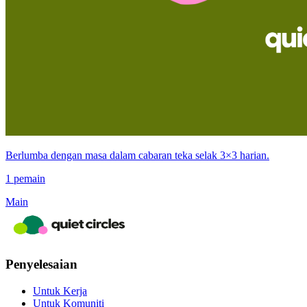
Berlumba dengan masa dalam cabaran teka selak 3×3 harian.
1 pemain
Main
Penyelesaian
Untuk Kerja
Untuk Komuniti