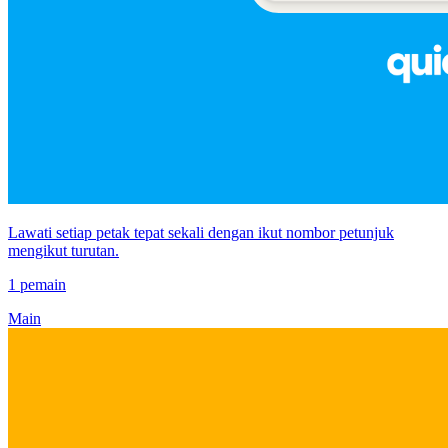
Lawati setiap petak tepat sekali dengan ikut nombor petunjuk
mengikut turutan.
1 pemain
Main