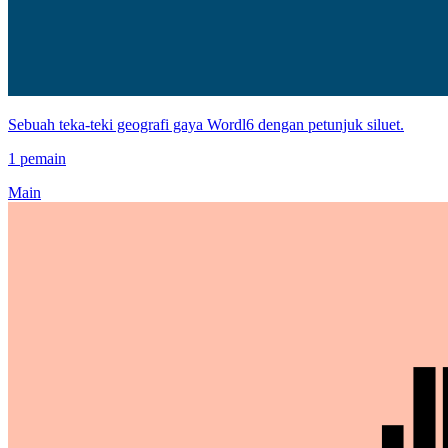
Sebuah teka-teki geografi gaya Wordl6 dengan petunjuk siluet.
1 pemain
Main