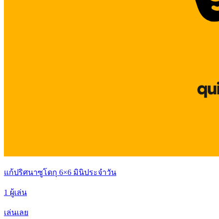
แก้ปริศนาซูโดกุ 6×6 มินิประจำวัน
1 ผู้เล่น
เล่นเลย