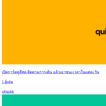
เปิดการ์ดคู่สีสด ติดตามการเดิน แล้วเอาชนะเวลาในแต่ละวัน
1 ผู้เล่น
เล่นเลย