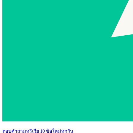
ตอบคำถามทริเวีย 10 ข้อใหม่ทุกวัน