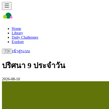
Home
Library
Daily Challenges
Explore
เข้าสู่ระบบ
🇹🇭
ปริศนา 9 ประจำวัน
2026-08-10