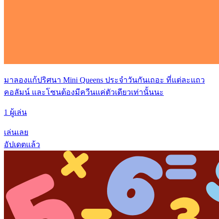
มาลองแก้ปริศนา Mini Queens ประจำวันกันเถอะ ที่แต่ละแถว
คอลัมน์ และโซนต้องมีควีนแค่ตัวเดียวเท่านั้นนะ
1 ผู้เล่น
เล่นเลย
อัปเดตแล้ว