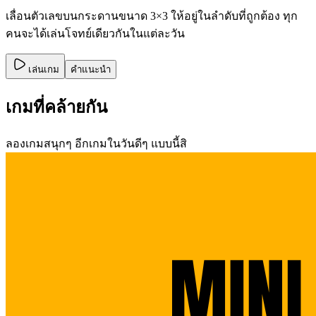
เลื่อนตัวเลขบนกระดานขนาด 3×3 ให้อยู่ในลำดับที่ถูกต้อง ทุก
คนจะได้เล่นโจทย์เดียวกันในแต่ละวัน
เล่นเกม
คำแนะนำ
เกมที่คล้ายกัน
ลองเกมสนุกๆ อีกเกมในวันดีๆ แบบนี้สิ