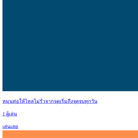
หมุนท่อให้ไหลไม่รั่วจากจุดเริ่มถึงจุดจบทุกวัน
1 ผู้เล่น
เล่นเลย