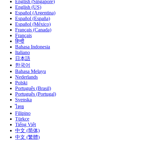
English (Singapore)
English (US)
Español (Argentina)
Español (España)
Español (México)
Français (Canada)
Français
हिन्दी
Bahasa Indonesia
Italiano
日本語
한국어
Bahasa Melayu
Nederlands
Polski
Português (Brasil)
Português (Portugal)
Svenska
ไทย
Filipino
Türkçe
Tiếng Việt
中文 (简体)
中文 (繁體)