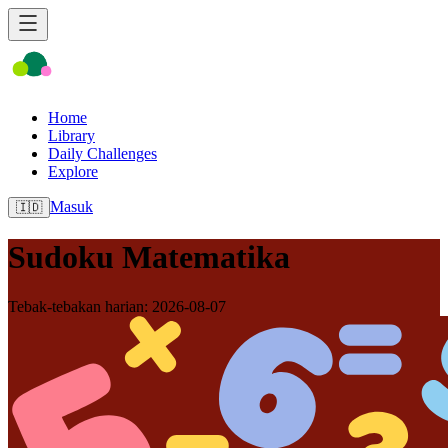
Home
Library
Daily Challenges
Explore
Masuk
🇮🇩
Sudoku Matematika
Tebak-tebakan harian: 2026-08-07