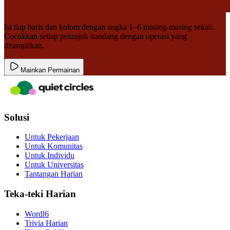
Isi tiap baris dan kolom dengan angka 1–6 masing-masing sekali.
Cocokkan setiap petunjuk kandang dengan operasi yang
ditampilkan.
Mainkan Permainan
Solusi
Untuk Pekerjaan
Untuk Komunitas
Untuk Individu
Untuk Universitas
Tantangan Harian
Teka-teki Harian
Wordl6
Trivia Harian