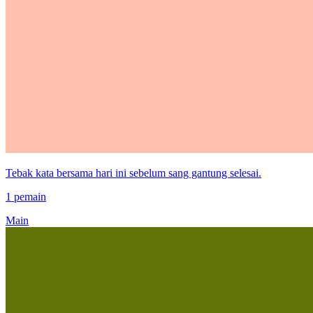
Tebak kata bersama hari ini sebelum sang gantung selesai.
1 pemain
Main