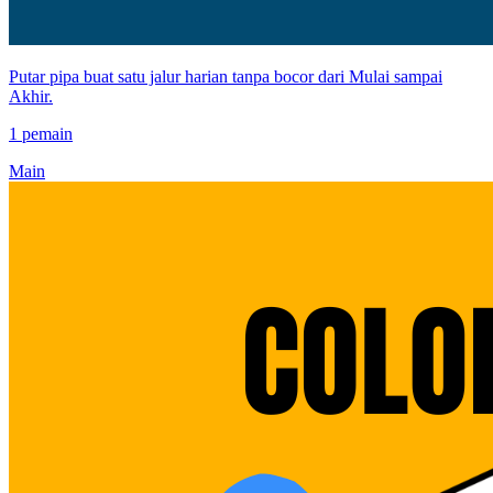
Putar pipa buat satu jalur harian tanpa bocor dari Mulai sampai
Akhir.
1 pemain
Main