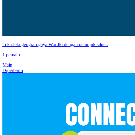
Teka-teki geografi gaya Wordl6 dengan petunjuk siluet.
1 pemain
Main
Diperbarui