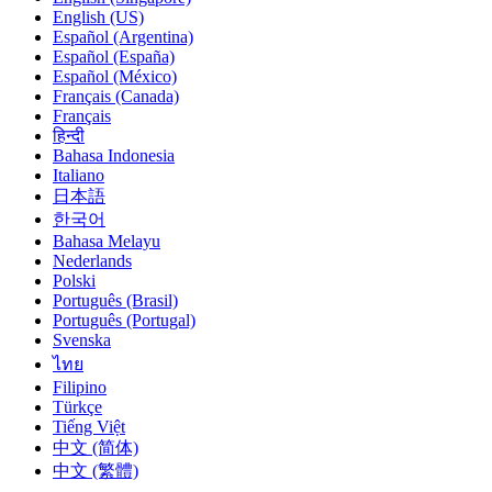
English (US)
Español (Argentina)
Español (España)
Español (México)
Français (Canada)
Français
हिन्दी
Bahasa Indonesia
Italiano
日本語
한국어
Bahasa Melayu
Nederlands
Polski
Português (Brasil)
Português (Portugal)
Svenska
ไทย
Filipino
Türkçe
Tiếng Việt
中文 (简体)
中文 (繁體)