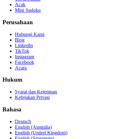
Acak
Mini Sudoku
Perusahaan
Hubungi Kami
Blog
LinkedIn
TikTok
Instagram
Facebook
Acara
Hukum
Syarat dan Ketentuan
Kebijakan Privasi
Bahasa
Deutsch
English (Australia)
English (United Kingdom)
English (Singapore)