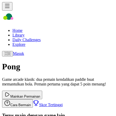
Home
Library
Daily Challenges
Explore
Masuk
🇮🇩
Pong
Game arcade klasik: dua pemain kendalikan paddle buat
memantulkan bola. Pemain pertama yang dapat 5 poin menang!
Mainkan Permainan
Skor Tertinggi
Cara Bermain
Terus main dengan game lain