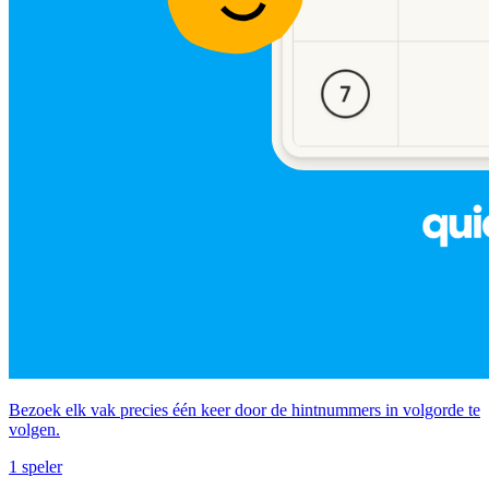
Bezoek elk vak precies één keer door de hintnummers in volgorde te
volgen.
1 speler