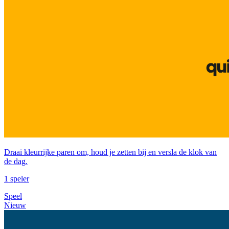
Draai kleurrijke paren om, houd je zetten bij en versla de klok van
de dag.
1 speler
Speel
Nieuw