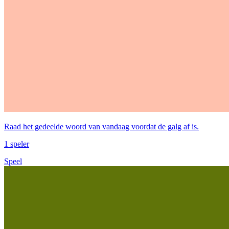
Raad het gedeelde woord van vandaag voordat de galg af is.
1 speler
Speel