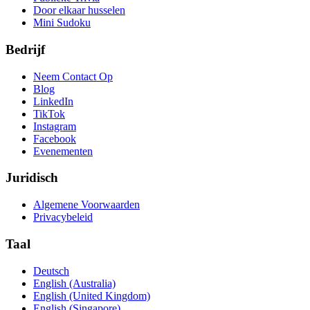
Door elkaar husselen
Mini Sudoku
Bedrijf
Neem Contact Op
Blog
LinkedIn
TikTok
Instagram
Facebook
Evenementen
Juridisch
Algemene Voorwaarden
Privacybeleid
Taal
Deutsch
English (Australia)
English (United Kingdom)
English (Singapore)