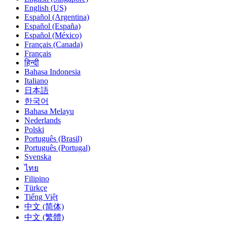
English (US)
Español (Argentina)
Español (España)
Español (México)
Français (Canada)
Français
हिन्दी
Bahasa Indonesia
Italiano
日本語
한국어
Bahasa Melayu
Nederlands
Polski
Português (Brasil)
Português (Portugal)
Svenska
ไทย
Filipino
Türkçe
Tiếng Việt
中文 (简体)
中文 (繁體)