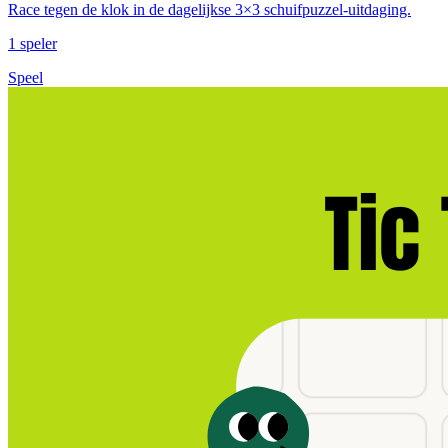
Race tegen de klok in de dagelijkse 3×3 schuifpuzzel‑uitdaging.
1 speler
Speel