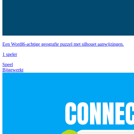
Een Wordl6-achtige geografie puzzel met silhouet aanwijzingen.
1 speler
Speel
Bijgewerkt