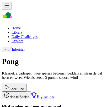
Home
Library
Daily Challenges
Explore
Inloggen
🇳🇱
Pong
Klassiek arcadespel: twee spelers bedienen peddels en slaan de bal
heen en weer. Wie als eerste 5 punten scoort, wint!
Speel Spel
Highscores
Hoe te Spelen
Blijf spelen met een nieuw spel