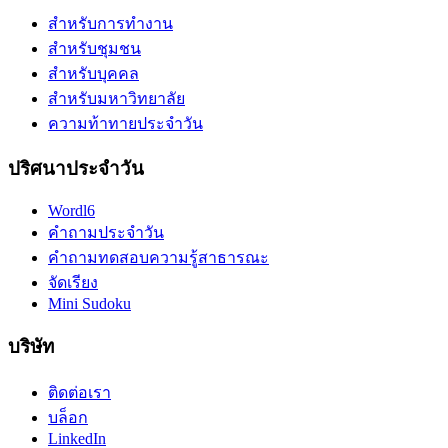
สำหรับการทำงาน
สำหรับชุมชน
สำหรับบุคคล
สำหรับมหาวิทยาลัย
ความท้าทายประจำวัน
ปริศนาประจำวัน
Wordl6
คำถามประจำวัน
คำถามทดสอบความรู้สาธารณะ
จัดเรียง
Mini Sudoku
บริษัท
ติดต่อเรา
บล็อก
LinkedIn