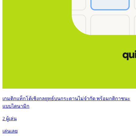
เกมติกแท็กโต้เชิงกลยุทธ์บนกระดานไม่จำกัด พร้อมกติกาชนะ
แบบไดนามิก
2 ผู้เล่น
เล่นเลย