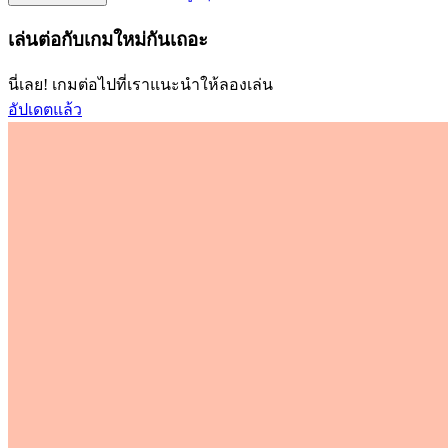
เล่นต่อกับเกมใหม่กันเถอะ
นี่เลย! เกมต่อไปที่เราแนะนำให้ลองเล่น
อัปเดตแล้ว