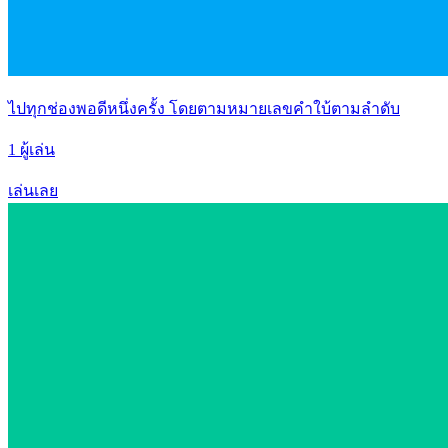
ไปทุกช่องพอดีหนึ่งครั้ง โดยตามหมายเลขคำใบ้ตามลำดับ
1 ผู้เล่น
เล่นเลย