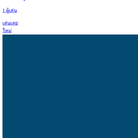
1 ผู้เล่น
เล่นเลย
ใหม่