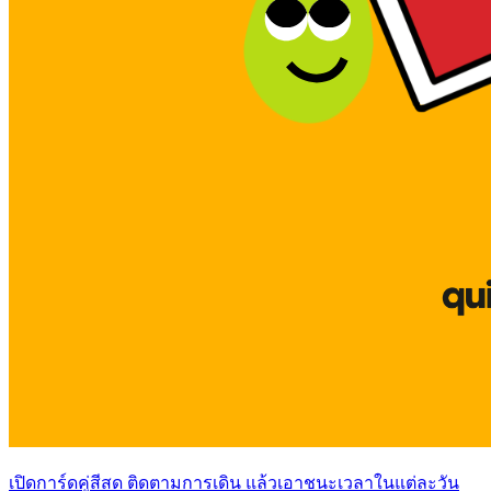
เปิดการ์ดคู่สีสด ติดตามการเดิน แล้วเอาชนะเวลาในแต่ละวัน