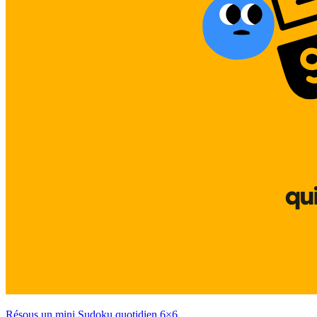
Résous un mini Sudoku quotidien 6×6.