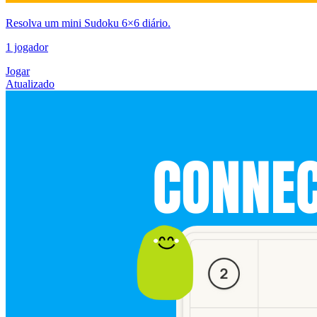
Resolva um mini Sudoku 6×6 diário.
1 jogador
Jogar
Atualizado