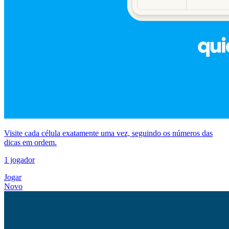
Visite cada célula exatamente uma vez, seguindo os números das
dicas em ordem.
1 jogador
Jogar
Novo