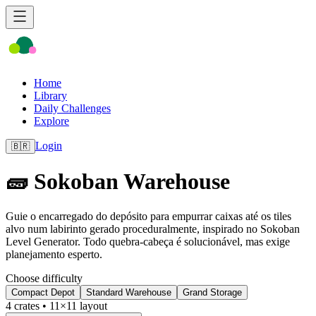
Home
Library
Daily Challenges
Explore
Login
🇧🇷
🧱 Sokoban Warehouse
Guie o encarregado do depósito para empurrar caixas até os tiles
alvo num labirinto gerado proceduralmente, inspirado no Sokoban
Level Generator. Todo quebra-cabeça é solucionável, mas exige
planejamento esperto.
Choose difficulty
Compact Depot
Standard Warehouse
Grand Storage
4
crates •
11
×
11
layout