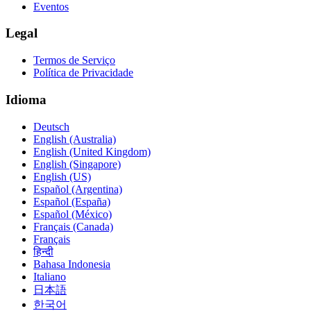
Eventos
Legal
Termos de Serviço
Política de Privacidade
Idioma
Deutsch
English (Australia)
English (United Kingdom)
English (Singapore)
English (US)
Español (Argentina)
Español (España)
Español (México)
Français (Canada)
Français
हिन्दी
Bahasa Indonesia
Italiano
日本語
한국어