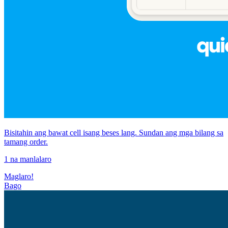
Bisitahin ang bawat cell isang beses lang. Sundan ang mga bilang sa
tamang order.
1 na manlalaro
Maglaro!
Bago