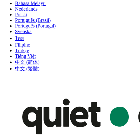
Bahasa Melayu
Nederlands
Polski
Português (Brasil)
Português (Portugal)
Svenska
ไทย
Filipino
Türkçe
Tiếng Việt
中文 (简体)
中文 (繁體)