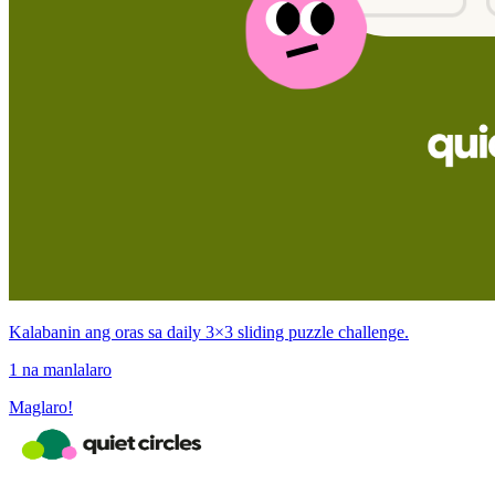
Kalabanin ang oras sa daily 3×3 sliding puzzle challenge.
1 na manlalaro
Maglaro!