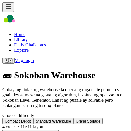
Home
Library
Daily Challenges
Explore
Mag-login
🇵🇭
🧱 Sokoban Warehouse
Gabayang itulak ng warehouse keeper ang mga crate papunta sa
goal tiles sa maze na gawa ng algorithm, inspired ng open-source
Sokoban Level Generator. Lahat ng puzzle ay solvable pero
kailangan pa rin ng tusong plano.
Choose difficulty
Compact Depot
Standard Warehouse
Grand Storage
4
crates •
11
×
11
layout