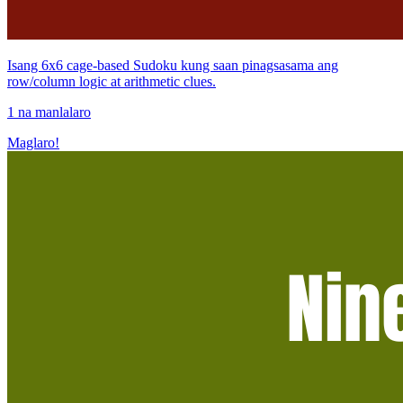
Isang 6x6 cage-based Sudoku kung saan pinagsasama ang
row/column logic at arithmetic clues.
1 na manlalaro
Maglaro!