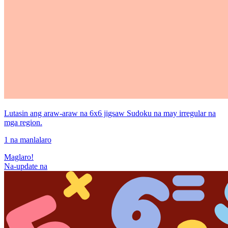
Lutasin ang araw-araw na 6x6 jigsaw Sudoku na may irregular na
mga region.
1 na manlalaro
Maglaro!
Na-update na