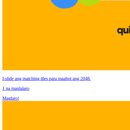
I-slide ang matching tiles para maabot ang 2048.
1 na manlalaro
Maglaro!