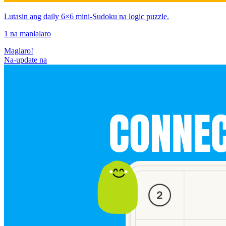
Lutasin ang daily 6×6 mini-Sudoku na logic puzzle.
1 na manlalaro
Maglaro!
Na-update na