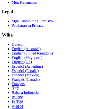
Mga Kaganapan
Legal
Mga Tuntunin ng Serbisyo
Patakaran sa Privacy
Wika
Deutsch
English (Australia)
English (United Kingdom)
English (Singapore)
English (US)
Español (Argentina)
Español (España)
Español (México)
Français (Canada)
Français
हिन्दी
Bahasa Indonesia
Italiano
日本語
한국어