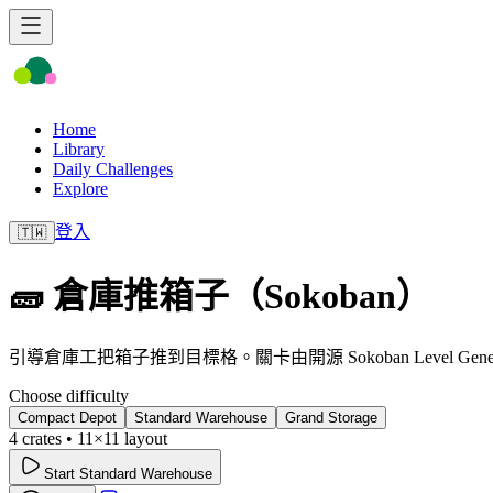
Home
Library
Daily Challenges
Explore
登入
🇹🇼
🧱 倉庫推箱子（Sokoban）
引導倉庫工把箱子推到目標格。關卡由開源 Sokoban Level G
Choose difficulty
Compact Depot
Standard Warehouse
Grand Storage
4
crates •
11
×
11
layout
Start
Standard Warehouse