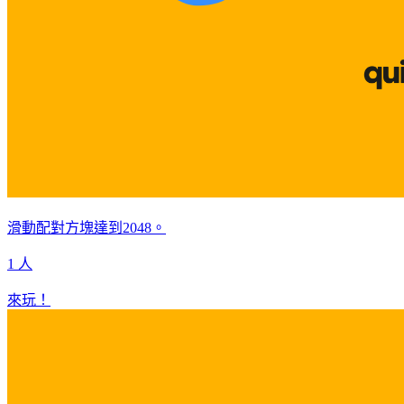
滑動配對方塊達到2048。
1 人
來玩！