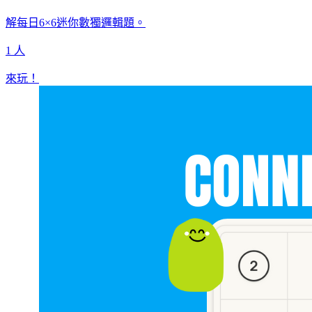
解每日6×6迷你數獨邏輯題。
1 人
來玩！