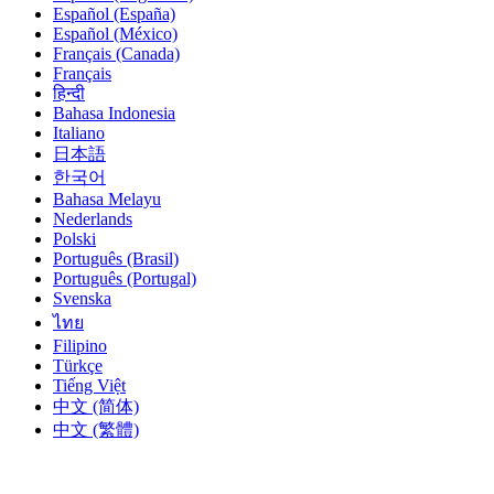
Español (España)
Español (México)
Français (Canada)
Français
हिन्दी
Bahasa Indonesia
Italiano
日本語
한국어
Bahasa Melayu
Nederlands
Polski
Português (Brasil)
Português (Portugal)
Svenska
ไทย
Filipino
Türkçe
Tiếng Việt
中文 (简体)
中文 (繁體)