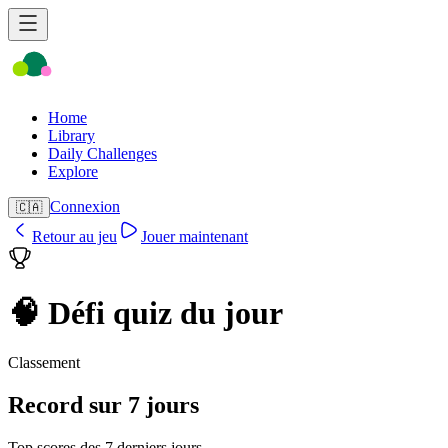
Home
Library
Daily Challenges
Explore
Connexion
🇨🇦
Retour au jeu
Jouer maintenant
🧠 Défi quiz du jour
Classement
Record sur 7 jours
Top scores des 7 derniers jours