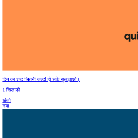
दिन का शब्द जितनी जल्दी हो सके सुलझाओ।
1 खिलाड़ी
खेलो
नया