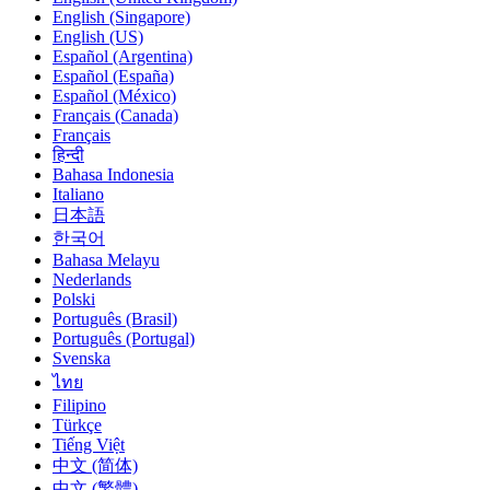
English (Singapore)
English (US)
Español (Argentina)
Español (España)
Español (México)
Français (Canada)
Français
हिन्दी
Bahasa Indonesia
Italiano
日本語
한국어
Bahasa Melayu
Nederlands
Polski
Português (Brasil)
Português (Portugal)
Svenska
ไทย
Filipino
Türkçe
Tiếng Việt
中文 (简体)
中文 (繁體)