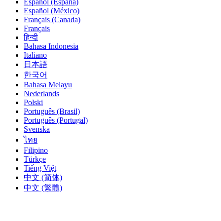
Español (España)
Español (México)
Français (Canada)
Français
हिन्दी
Bahasa Indonesia
Italiano
日本語
한국어
Bahasa Melayu
Nederlands
Polski
Português (Brasil)
Português (Portugal)
Svenska
ไทย
Filipino
Türkçe
Tiếng Việt
中文 (简体)
中文 (繁體)