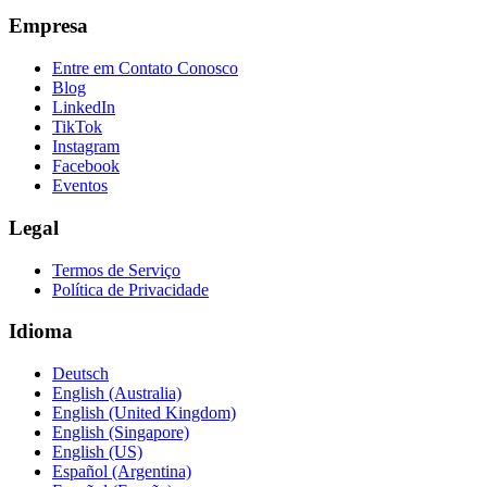
Empresa
Entre em Contato Conosco
Blog
LinkedIn
TikTok
Instagram
Facebook
Eventos
Legal
Termos de Serviço
Política de Privacidade
Idioma
Deutsch
English (Australia)
English (United Kingdom)
English (Singapore)
English (US)
Español (Argentina)