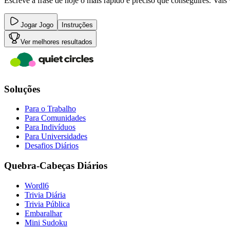
Escreve a frase de hoje o mais rápido e preciso que conseguires. Vais
Jogar Jogo
Instruções
Ver melhores resultados
Soluções
Para o Trabalho
Para Comunidades
Para Indivíduos
Para Universidades
Desafios Diários
Quebra-Cabeças Diários
Wordl6
Trivia Diária
Trivia Pública
Embaralhar
Mini Sudoku