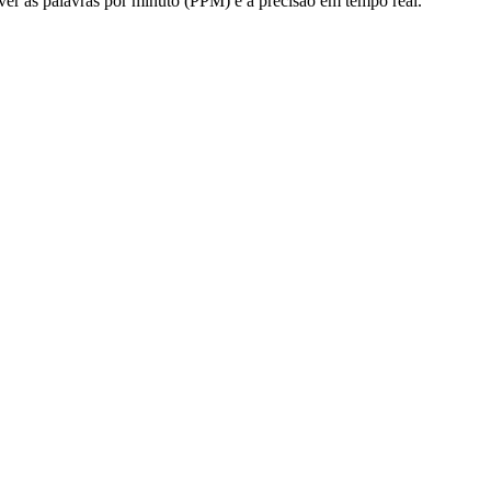
 ver as palavras por minuto (PPM) e a precisão em tempo real.