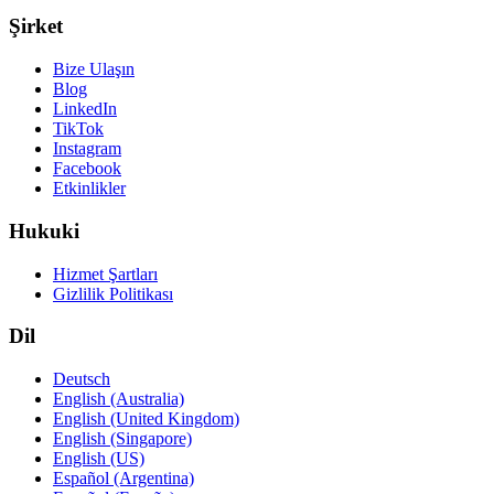
Şirket
Bize Ulaşın
Blog
LinkedIn
TikTok
Instagram
Facebook
Etkinlikler
Hukuki
Hizmet Şartları
Gizlilik Politikası
Dil
Deutsch
English (Australia)
English (United Kingdom)
English (Singapore)
English (US)
Español (Argentina)