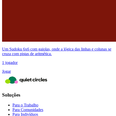
Um Sudoku 6x6 com gaiolas, onde a lógica das linhas e colunas se
cruza com pistas de aritmética.
1 jogador
Jogar
Soluções
Para o Trabalho
Para Comunidades
Para Indivíduos