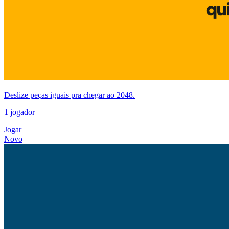
Deslize peças iguais pra chegar ao 2048.
1 jogador
Jogar
Novo