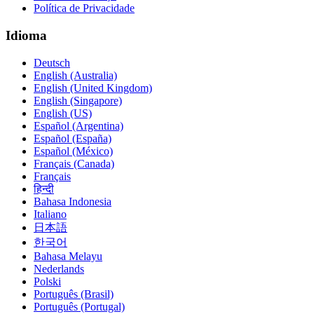
Política de Privacidade
Idioma
Deutsch
English (Australia)
English (United Kingdom)
English (Singapore)
English (US)
Español (Argentina)
Español (España)
Español (México)
Français (Canada)
Français
हिन्दी
Bahasa Indonesia
Italiano
日本語
한국어
Bahasa Melayu
Nederlands
Polski
Português (Brasil)
Português (Portugal)