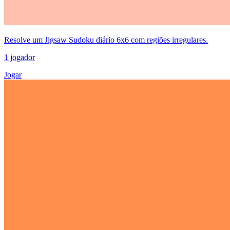
Resolve um Jigsaw Sudoku diário 6x6 com regiões irregulares.
1 jogador
Jogar