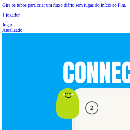
Gira os tubos para criar um fluxo diário sem fugas do Início ao Fim.
1 jogador
Jogar
Atualizado