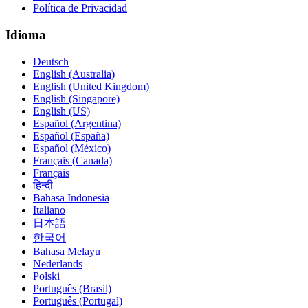
Política de Privacidad
Idioma
Deutsch
English (Australia)
English (United Kingdom)
English (Singapore)
English (US)
Español (Argentina)
Español (España)
Español (México)
Français (Canada)
Français
हिन्दी
Bahasa Indonesia
Italiano
日本語
한국어
Bahasa Melayu
Nederlands
Polski
Português (Brasil)
Português (Portugal)