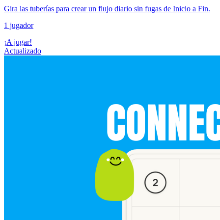
Gira las tuberías para crear un flujo diario sin fugas de Inicio a Fin.
1 jugador
¡A jugar!
Actualizado