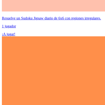
Resuelve un Sudoku Jigsaw diario de 6x6 con regiones irregulares.
1 jugador
¡A jugar!