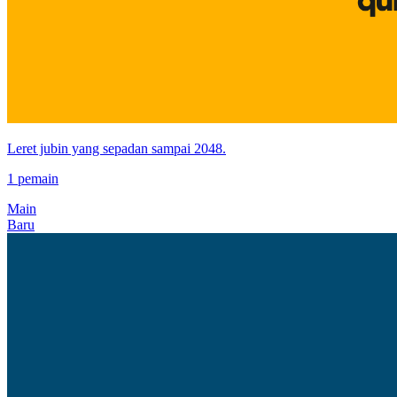
Leret jubin yang sepadan sampai 2048.
1 pemain
Main
Baru