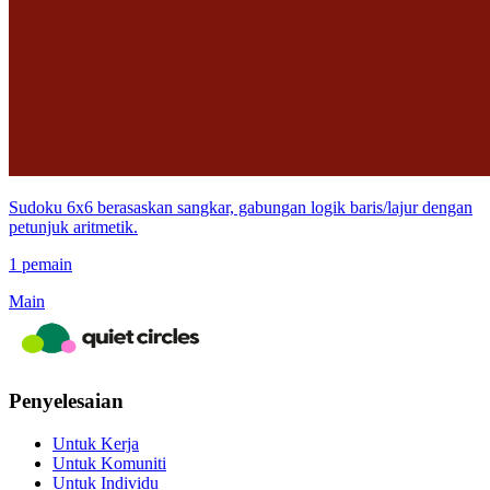
Sudoku 6x6 berasaskan sangkar, gabungan logik baris/lajur dengan
petunjuk aritmetik.
1 pemain
Main
Penyelesaian
Untuk Kerja
Untuk Komuniti
Untuk Individu