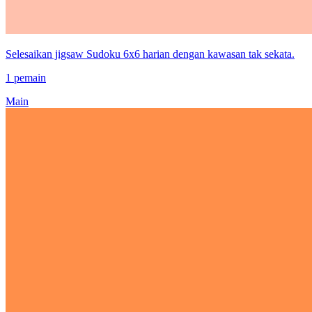
Selesaikan jigsaw Sudoku 6x6 harian dengan kawasan tak sekata.
1 pemain
Main