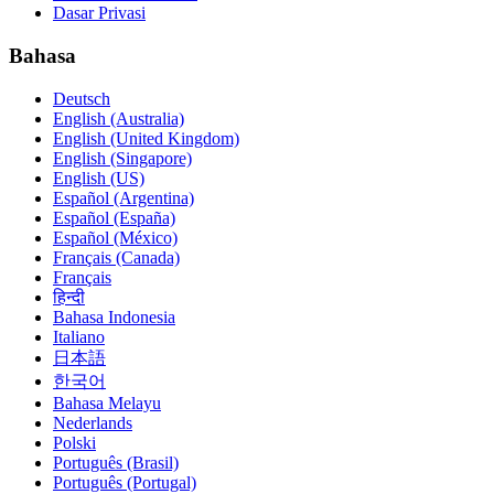
Dasar Privasi
Bahasa
Deutsch
English (Australia)
English (United Kingdom)
English (Singapore)
English (US)
Español (Argentina)
Español (España)
Español (México)
Français (Canada)
Français
हिन्दी
Bahasa Indonesia
Italiano
日本語
한국어
Bahasa Melayu
Nederlands
Polski
Português (Brasil)
Português (Portugal)