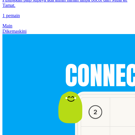
Tamat.
1 pemain
Main
Dikemaskini