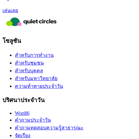
เล่นเลย
โซลูชัน
สำหรับการทำงาน
สำหรับชุมชน
สำหรับบุคคล
สำหรับมหาวิทยาลัย
ความท้าทายประจำวัน
ปริศนาประจำวัน
Wordl6
คำถามประจำวัน
คำถามทดสอบความรู้สาธารณะ
จัดเรียง