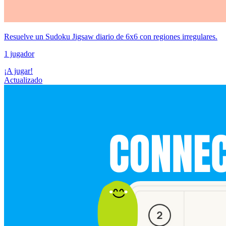
Resuelve un Sudoku Jigsaw diario de 6x6 con regiones irregulares.
1 jugador
¡A jugar!
Actualizado