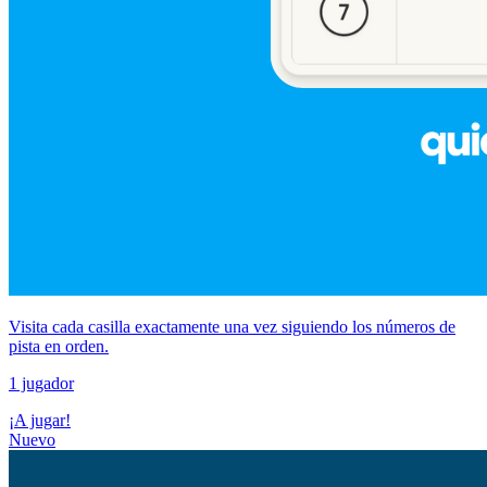
Visita cada casilla exactamente una vez siguiendo los números de
pista en orden.
1 jugador
¡A jugar!
Nuevo