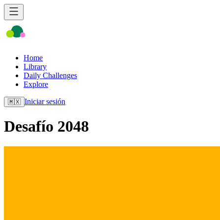
Home
Library
Daily Challenges
Explore
Iniciar sesión
🇲🇽
Desafío 2048