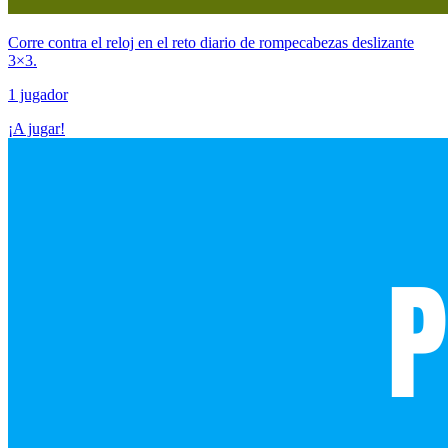
Corre contra el reloj en el reto diario de rompecabezas deslizante
3×3.
1 jugador
¡A jugar!