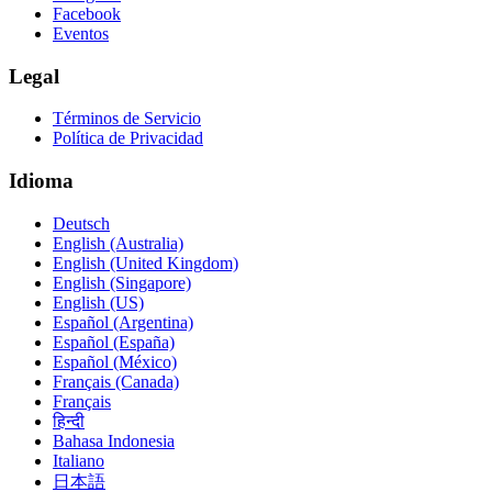
Facebook
Eventos
Legal
Términos de Servicio
Política de Privacidad
Idioma
Deutsch
English (Australia)
English (United Kingdom)
English (Singapore)
English (US)
Español (Argentina)
Español (España)
Español (México)
Français (Canada)
Français
हिन्दी
Bahasa Indonesia
Italiano
日本語