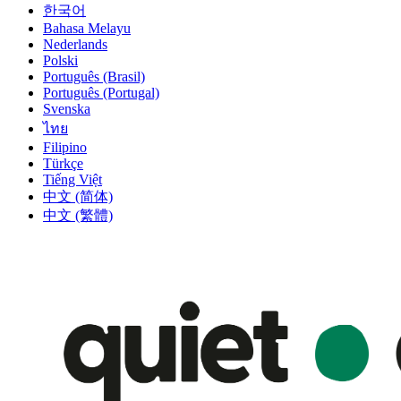
한국어
Bahasa Melayu
Nederlands
Polski
Português (Brasil)
Português (Portugal)
Svenska
ไทย
Filipino
Türkçe
Tiếng Việt
中文 (简体)
中文 (繁體)