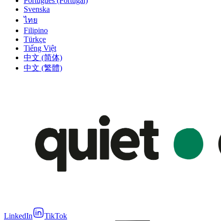
Português (Portugal)
Svenska
ไทย
Filipino
Türkçe
Tiếng Việt
中文 (简体)
中文 (繁體)
LinkedIn
TikTok