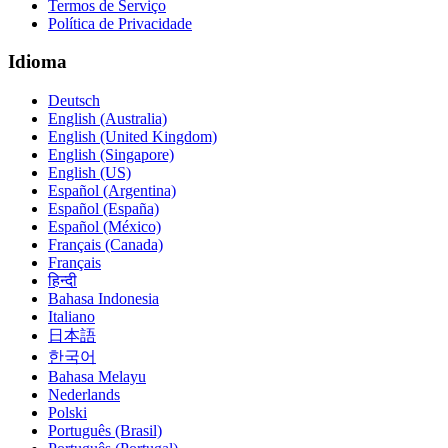
Termos de Serviço
Política de Privacidade
Idioma
Deutsch
English (Australia)
English (United Kingdom)
English (Singapore)
English (US)
Español (Argentina)
Español (España)
Español (México)
Français (Canada)
Français
हिन्दी
Bahasa Indonesia
Italiano
日本語
한국어
Bahasa Melayu
Nederlands
Polski
Português (Brasil)