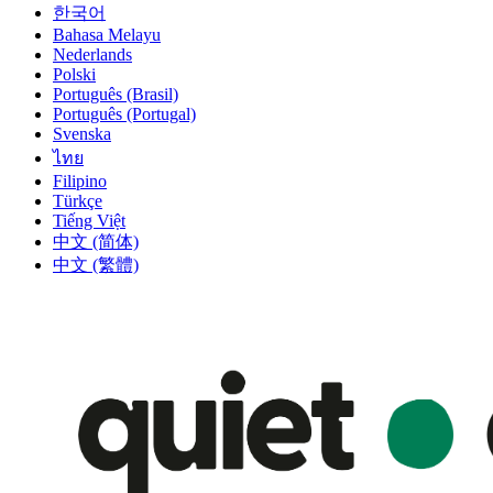
한국어
Bahasa Melayu
Nederlands
Polski
Português (Brasil)
Português (Portugal)
Svenska
ไทย
Filipino
Türkçe
Tiếng Việt
中文 (简体)
中文 (繁體)