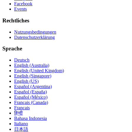
Facebook
Events
Rechtliches
Nutzungsbedingungen
Datenschutzerklärung
Sprache
Deutsch
English (Australia)
English (United Kingdom)
English (Singapore)
English (US)
Español (Argentina)
Español (España)
Español (México)
Français (Canada)
Français
हिन्दी
Bahasa Indonesia
Italiano
日本語