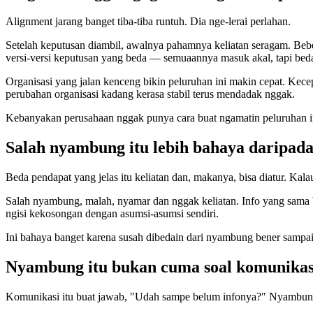
Alignment jarang banget tiba-tiba runtuh. Dia nge-lerai perlahan.
Setelah keputusan diambil, awalnya pahamnya keliatan seragam. Bebe
versi-versi keputusan yang beda — semuaannya masuk akal, tapi bed
Organisasi yang jalan kenceng bikin peluruhan ini makin cepat. Kecep
perubahan organisasi kadang kerasa stabil terus mendadak nggak.
Kebanyakan perusahaan nggak punya cara buat ngamatin peluruhan ini
Salah nyambung itu lebih bahaya daripada
Beda pendapat yang jelas itu keliatan dan, makanya, bisa diatur. Kal
Salah nyambung, malah, nyamar dan nggak keliatan. Info yang sama be
ngisi kekosongan dengan asumsi-asumsi sendiri.
Ini bahaya banget karena susah dibedain dari nyambung bener sampai
Nyambung itu bukan cuma soal komunikasi
Komunikasi itu buat jawab, "Udah sampe belum infonya?" Nyambung 