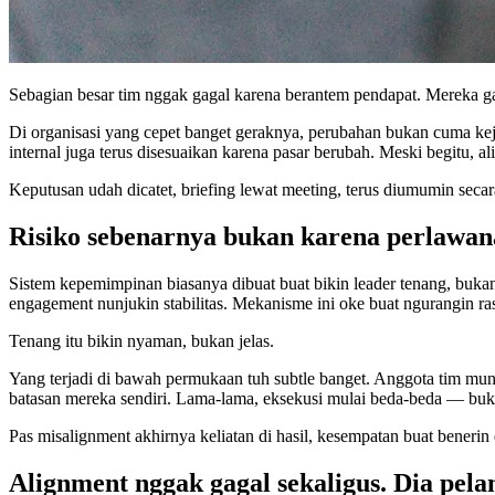
Sebagian besar tim nggak gagal karena berantem pendapat. Mereka ga
Di organisasi yang cepet banget geraknya, perubahan bukan cuma kejad
internal juga terus disesuaikan karena pasar berubah. Meski begitu, a
Keputusan udah dicatet, briefing lewat meeting, terus diumumin secara
Risiko sebenarnya bukan karena perlawan
Sistem kepemimpinan biasanya dibuat buat bikin leader tenang, buk
engagement nunjukin stabilitas. Mekanisme ini oke buat ngurangin ra
Tenang itu bikin nyaman, bukan jelas.
Yang terjadi di bawah permukaan tuh subtle banget. Anggota tim mu
batasan mereka sendiri. Lama-lama, eksekusi mulai beda-beda — buk
Pas misalignment akhirnya keliatan di hasil, kesempatan buat bener
Alignment nggak gagal sekaligus. Dia pelan