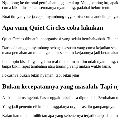
Ngomong ke tim soal perubahan nggak cukup. Yang penting itu, apaka
cuma bikin ilusi kalau semuanya nyambung, padahal belum tentu.
Buat tim yang kerja cepat, nyambung nggak bisa cuma andelin pengum
Apa yang Quiet Circles coba lakukan
Quiet Circles dibuat buat organisasi yang selalu berubah-ubah. Tujuan
Daripada anggep nyambung sebagai sesuatu yang cuma kejadian sekali,
mana pemahaman mulai ngelantur sebelum kerjaannya jadi berantaka
Pemimpin bisa langsung tahu real-time di mana tim udah nyambung, di
tanpa bikin rapat tambahan atau training yang makan waktu lama.
Fokusnya bukan bikin nyaman, tapi bikin jelas.
Bukan kecepatannya yang masalah. Tapi 
AI bakal terus ngebut. Pasar nggak bakal bisa diprediksi. Perubahan 
Yang jadi penentu efektif atau nggaknya organisasi itu gampangnya: 
Kalau kamu lebih milih tau apa yang sebenernya terjadi daripada cuma