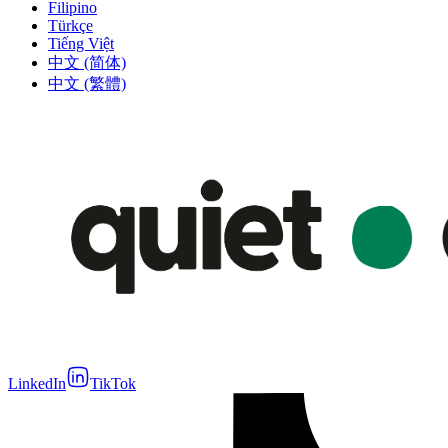
Filipino
Türkçe
Tiếng Việt
中文 (简体)
中文 (繁體)
LinkedIn
TikTok