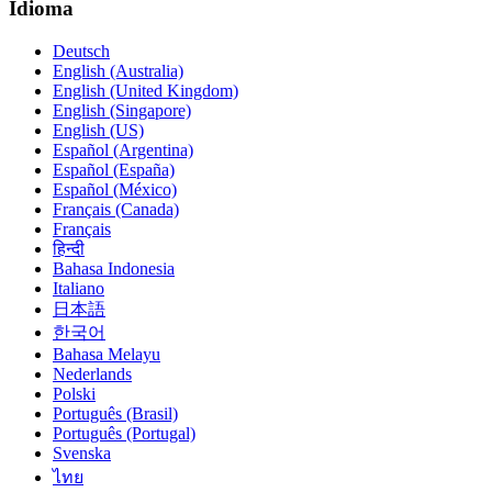
Idioma
Deutsch
English (Australia)
English (United Kingdom)
English (Singapore)
English (US)
Español (Argentina)
Español (España)
Español (México)
Français (Canada)
Français
हिन्दी
Bahasa Indonesia
Italiano
日本語
한국어
Bahasa Melayu
Nederlands
Polski
Português (Brasil)
Português (Portugal)
Svenska
ไทย