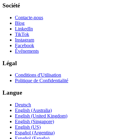
Société
Contacte-nous
Blog
LinkedIn
TikTok
Instagram
Facebook
Événements
Légal
Conditions d'Utilisation
Politique de Confidentialité
Langue
Deutsch
English (Australia)
English (United Kingdom)
English (Singapore)
English (US)
Español (Argentina)
Español (España)