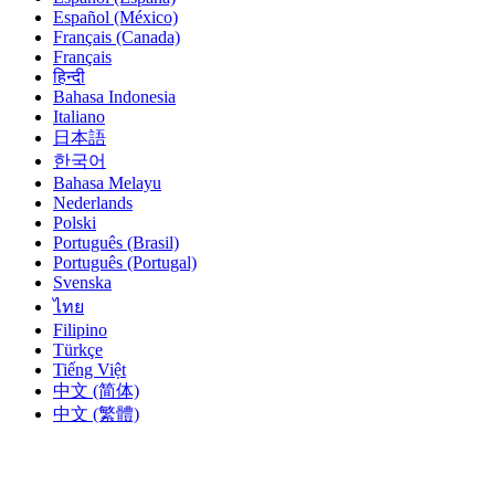
Español (México)
Français (Canada)
Français
हिन्दी
Bahasa Indonesia
Italiano
日本語
한국어
Bahasa Melayu
Nederlands
Polski
Português (Brasil)
Português (Portugal)
Svenska
ไทย
Filipino
Türkçe
Tiếng Việt
中文 (简体)
中文 (繁體)