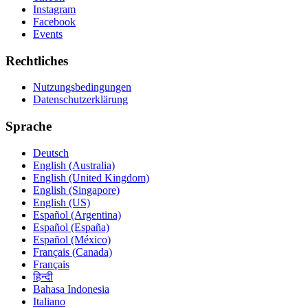
Instagram
Facebook
Events
Rechtliches
Nutzungsbedingungen
Datenschutzerklärung
Sprache
Deutsch
English (Australia)
English (United Kingdom)
English (Singapore)
English (US)
Español (Argentina)
Español (España)
Español (México)
Français (Canada)
Français
हिन्दी
Bahasa Indonesia
Italiano