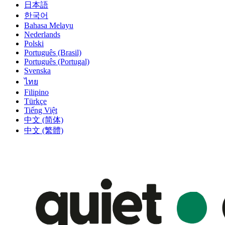
日本語
한국어
Bahasa Melayu
Nederlands
Polski
Português (Brasil)
Português (Portugal)
Svenska
ไทย
Filipino
Türkçe
Tiếng Việt
中文 (简体)
中文 (繁體)