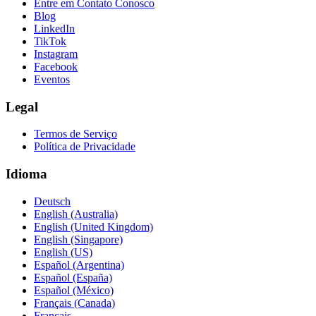
Entre em Contato Conosco
Blog
LinkedIn
TikTok
Instagram
Facebook
Eventos
Legal
Termos de Serviço
Política de Privacidade
Idioma
Deutsch
English (Australia)
English (United Kingdom)
English (Singapore)
English (US)
Español (Argentina)
Español (España)
Español (México)
Français (Canada)
Français