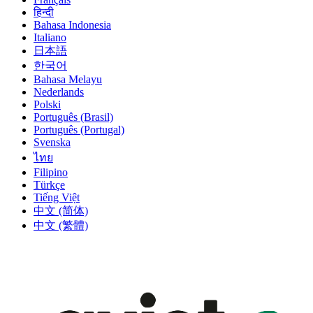
हिन्दी
Bahasa Indonesia
Italiano
日本語
한국어
Bahasa Melayu
Nederlands
Polski
Português (Brasil)
Português (Portugal)
Svenska
ไทย
Filipino
Türkçe
Tiếng Việt
中文 (简体)
中文 (繁體)