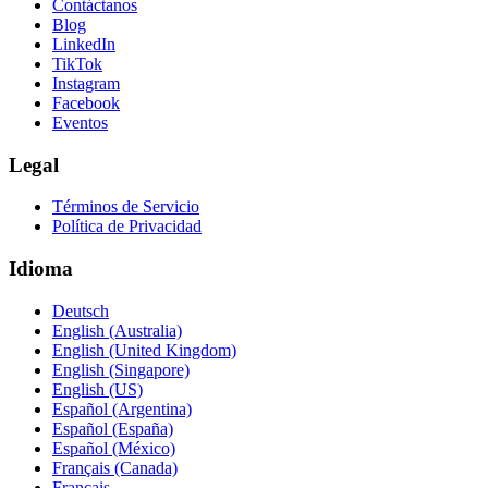
Contáctanos
Blog
LinkedIn
TikTok
Instagram
Facebook
Eventos
Legal
Términos de Servicio
Política de Privacidad
Idioma
Deutsch
English (Australia)
English (United Kingdom)
English (Singapore)
English (US)
Español (Argentina)
Español (España)
Español (México)
Français (Canada)
Français