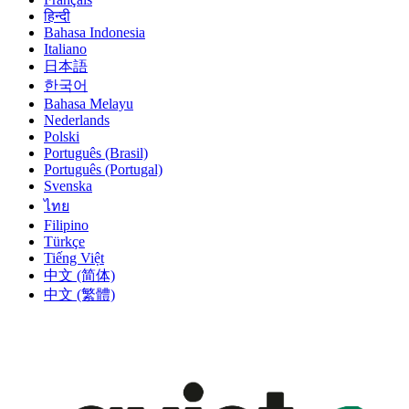
हिन्दी
Bahasa Indonesia
Italiano
日本語
한국어
Bahasa Melayu
Nederlands
Polski
Português (Brasil)
Português (Portugal)
Svenska
ไทย
Filipino
Türkçe
Tiếng Việt
中文 (简体)
中文 (繁體)