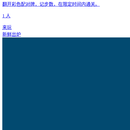
翻开彩色配对牌，记步数，在限定时间内通关。
1 人
来玩
新鲜出炉