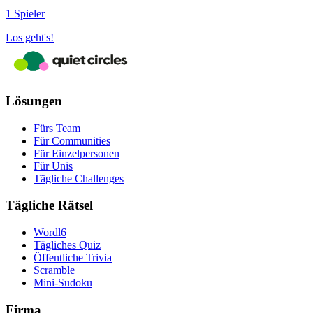
1 Spieler
Los geht's!
Lösungen
Fürs Team
Für Communities
Für Einzelpersonen
Für Unis
Tägliche Challenges
Tägliche Rätsel
Wordl6
Tägliches Quiz
Öffentliche Trivia
Scramble
Mini-Sudoku
Firma