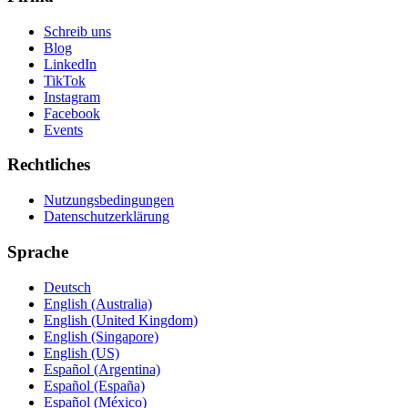
Schreib uns
Blog
LinkedIn
TikTok
Instagram
Facebook
Events
Rechtliches
Nutzungsbedingungen
Datenschutzerklärung
Sprache
Deutsch
English (Australia)
English (United Kingdom)
English (Singapore)
English (US)
Español (Argentina)
Español (España)
Español (México)