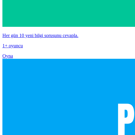
Her gün 10 yeni bilgi sorusunu cevapla.
1+ oyuncu
Oyna