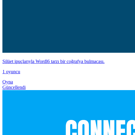
Silüet ipuçlarıyla Wordl6 tarzı bir coğrafya bulmacası.
1 oyuncu
Oyna
Güncellendi