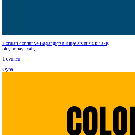
Boruları döndür ve Başlangıçtan Bitişe sızıntısız bir akış
oluşturmaya çalış.
1 oyuncu
Oyna