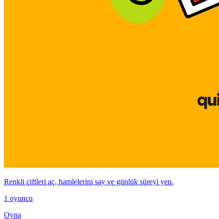
Renkli çiftleri aç, hamlelerini say ve günlük süreyi yen.
1 oyuncu
Oyna