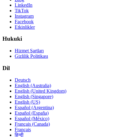
LinkedIn
TikTok
Instagram
Facebook
Etkinlikler
Hukuki
Hizmet Şartları
Gizlilik Politikası
Dil
Deutsch
English (Australia)
English (United Kingdom)
English (Singapore)
English (US)
Español (Argentina)
Español (España)
Español (México)
Français (Canada)
Français
हिन्दी