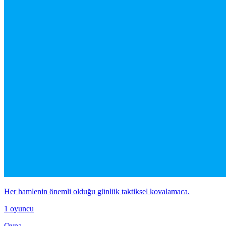
Her hamlenin önemli olduğu günlük taktiksel kovalamaca.
1 oyuncu
Oyna