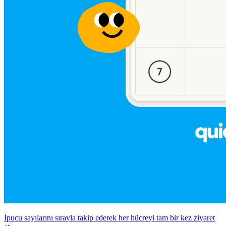
İpucu sayılarını sırayla takip ederek her hücreyi tam bir kez ziyaret