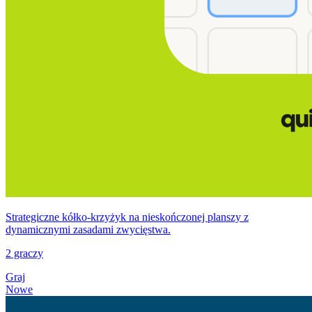
Strategiczne kółko‑krzyżyk na nieskończonej planszy z
dynamicznymi zasadami zwycięstwa.
2 graczy
Graj
Nowe