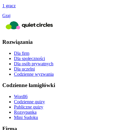
1 gracz
Graj
Rozwiązania
Dla firm
Dla społeczności
Dla osób prywatnych
Dla uczelni
Codzienne wyzwania
Codzienne łamigłówki
Wordl6
Codzienne quizy
Publiczne quizy
Rozsypanka
Mini Sudoku
Firma