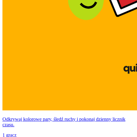
Odkrywaj kolorowe pary, śledź ruchy i pokonaj dzienny licznik
czasu.
1 gracz