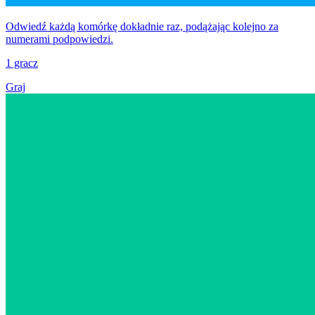
Odwiedź każdą komórkę dokładnie raz, podążając kolejno za
numerami podpowiedzi.
1 gracz
Graj