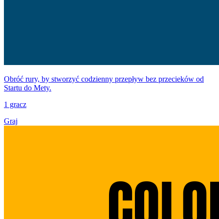
Obróć rury, by stworzyć codzienny przepływ bez przecieków od
Startu do Mety.
1 gracz
Graj