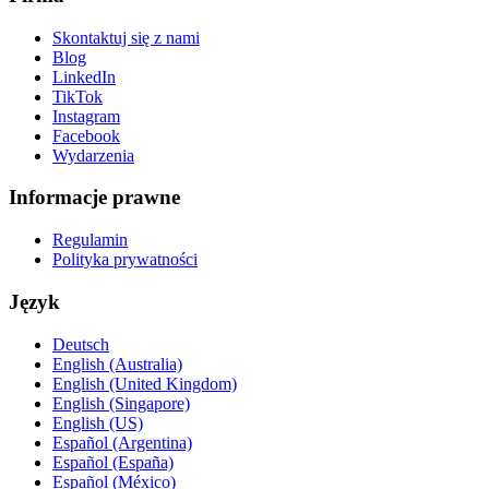
Skontaktuj się z nami
Blog
LinkedIn
TikTok
Instagram
Facebook
Wydarzenia
Informacje prawne
Regulamin
Polityka prywatności
Język
Deutsch
English (Australia)
English (United Kingdom)
English (Singapore)
English (US)
Español (Argentina)
Español (España)
Español (México)