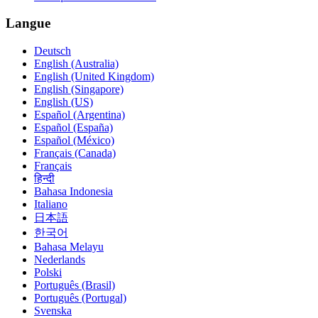
Langue
Deutsch
English (Australia)
English (United Kingdom)
English (Singapore)
English (US)
Español (Argentina)
Español (España)
Español (México)
Français (Canada)
Français
हिन्दी
Bahasa Indonesia
Italiano
日本語
한국어
Bahasa Melayu
Nederlands
Polski
Português (Brasil)
Português (Portugal)
Svenska