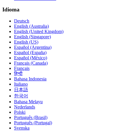
Idioma
Deutsch
English (Australia)
English (United Kingdom)
English (Singapore)
English (US)
Español (Argentina)
Español (España)
Español (México)
Français (Canada)
Français
हिन्दी
Bahasa Indonesia
Italiano
日本語
한국어
Bahasa Melayu
Nederlands
Polski
Português (Brasil)
Português (Portugal)
Svenska