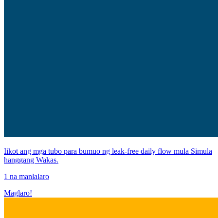
Iikot ang mga tubo para bumuo ng leak-free daily flow mula Simula
hanggang Wakas.
1 na manlalaro
Maglaro!