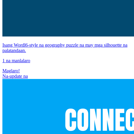
Isang Wordl6-style na geography puzzle na may mga silhouette na
palatandaan.
1 na manlalaro
Maglaro!
Na-update na