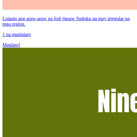
Lutasin ang araw-araw na 6x6 jigsaw Sudoku na may irregular na
mga region.
1 na manlalaro
Maglaro!