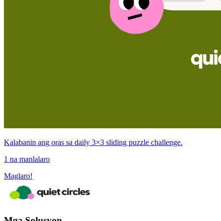
Kalabanin ang oras sa daily 3×3 sliding puzzle challenge.
1 na manlalaro
Maglaro!
Mga Solusyon