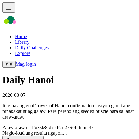
Home
Library
Daily Challenges
Explore
Mag-login
🇵🇭
Daily Hanoi
2026-08-07
Itugma ang goal Tower of Hanoi configuration ngayon gamit ang
pinakakaunting galaw. Pare-pareho ang seeded puzzle para sa lahat
araw-araw.
Araw-araw na Puzzle
8 disk
Par 27
Soft limit 37
Naglo-load ang resulta ngayon…