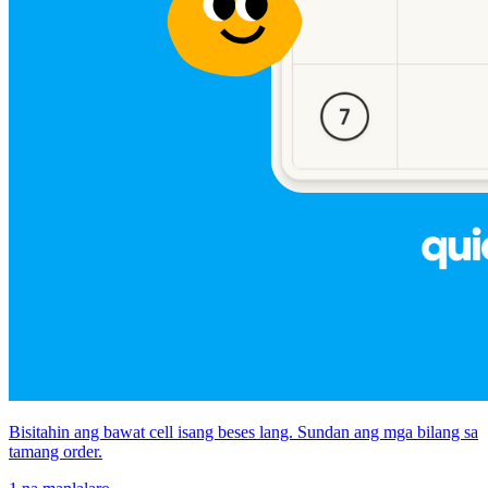
Bisitahin ang bawat cell isang beses lang. Sundan ang mga bilang sa
tamang order.