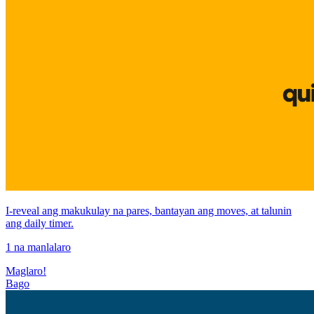
I-reveal ang makukulay na pares, bantayan ang moves, at talunin
ang daily timer.
1 na manlalaro
Maglaro!
Bago