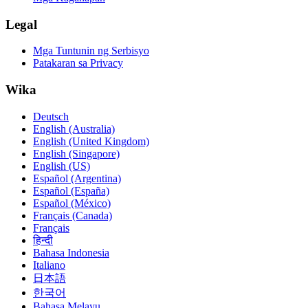
Legal
Mga Tuntunin ng Serbisyo
Patakaran sa Privacy
Wika
Deutsch
English (Australia)
English (United Kingdom)
English (Singapore)
English (US)
Español (Argentina)
Español (España)
Español (México)
Français (Canada)
Français
हिन्दी
Bahasa Indonesia
Italiano
日本語
한국어
Bahasa Melayu