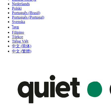
Nederlands
Polski
Português (Brasil)
Português (Portugal)
Svenska
ไทย
Filipino
Türkçe
Tiếng Việt
中文 (简体)
中文 (繁體)