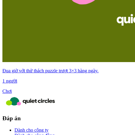
Đua giờ với thử thách puzzle trượt 3×3 hàng ngày.
1 người
Chơi
Đáp án
Dành cho công ty