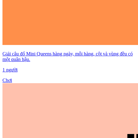
Giải câu đố Mini Queens hàng ngày, mỗi hàng, cột và vùng đều có
một quân hậu.
1 người
Chơi