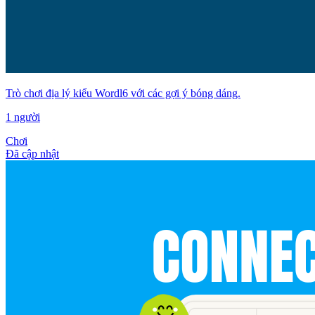
Trò chơi địa lý kiểu Wordl6 với các gợi ý bóng dáng.
1 người
Chơi
Đã cập nhật