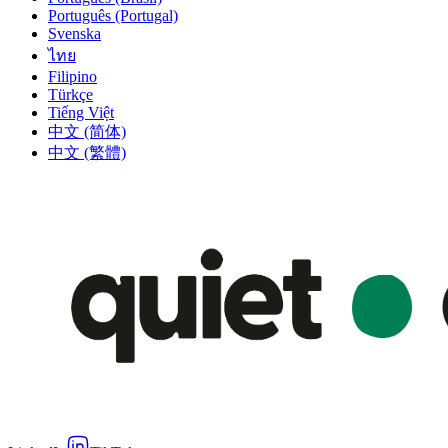
Português (Portugal)
Svenska
ไทย
Filipino
Türkçe
Tiếng Việt
中文 (简体)
中文 (繁體)