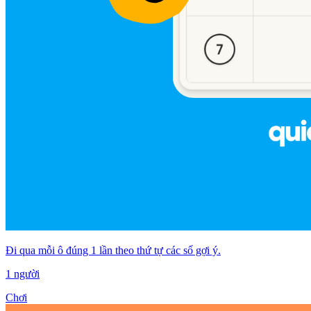
Đi qua mỗi ô đúng 1 lần theo thứ tự các số gợi ý.
1 người
Chơi