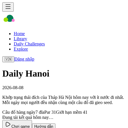
Home
Library
Daily Challenges
Explore
Đăng nhập
🇻🇳
Daily Hanoi
2026-08-08
Khớp trạng thái đích của Tháp Hà Nội hôm nay với ít nước đi nhất.
Mỗi ngày mọi người đều nhận cùng một câu đố đã gieo seed.
Câu đố hàng ngày
7 đĩa
Par 31
Giới hạn mềm 41
Đang tải kết quả hôm nay…
Chơi game
Hướng dẫn