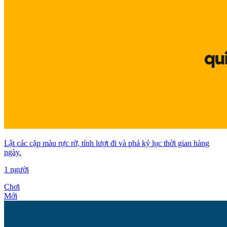
Lật các cặp màu rực rỡ, tính lượt đi và phá kỷ lục thời gian hàng
ngày.
1 người
Chơi
Mới