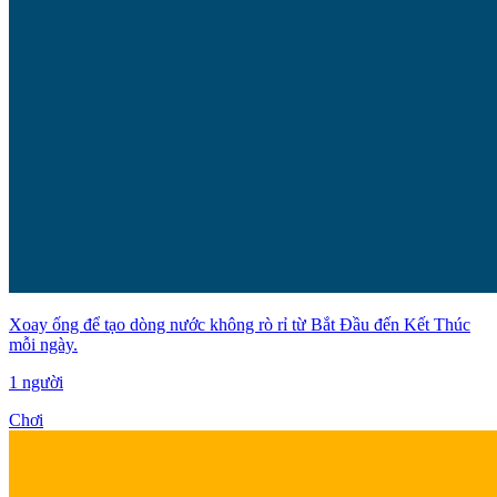
Xoay ống để tạo dòng nước không rò rỉ từ Bắt Đầu đến Kết Thúc
mỗi ngày.
1 người
Chơi