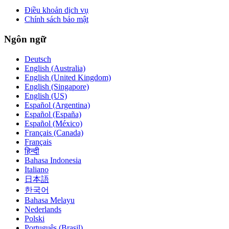
Điều khoản dịch vụ
Chính sách bảo mật
Ngôn ngữ
Deutsch
English (Australia)
English (United Kingdom)
English (Singapore)
English (US)
Español (Argentina)
Español (España)
Español (México)
Français (Canada)
Français
हिन्दी
Bahasa Indonesia
Italiano
日本語
한국어
Bahasa Melayu
Nederlands
Polski
Português (Brasil)