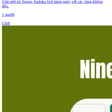
Giải một trò Jigsaw Sudoku 6x6 hàng ngày với các vùng không
đều.
1 người
Chơi