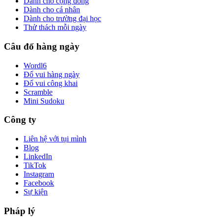
Dành cho cộng đồng
Dành cho cá nhân
Dành cho trường đại học
Thử thách mỗi ngày
Câu đố hàng ngày
Wordl6
Đố vui hàng ngày
Đố vui công khai
Scramble
Mini Sudoku
Công ty
Liên hệ với tụi mình
Blog
LinkedIn
TikTok
Instagram
Facebook
Sự kiện
Pháp lý