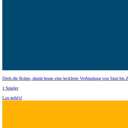
Dreh die Rohre, damit heute eine leckfreie Verbindung von Start bis Zi
1 Spieler
Los geht's!