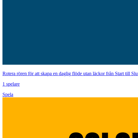
Rotera rören för att skapa en daglig flöde utan läckor från Start till Slu
1 spelare
Spela