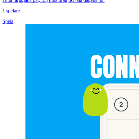
Hitta färgglada par, följ dina drag och slå dagens tid.
1 spelare
Spela