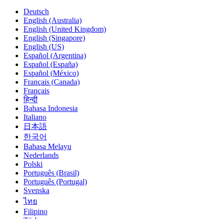
Deutsch
English (Australia)
English (United Kingdom)
English (Singapore)
English (US)
Español (Argentina)
Español (España)
Español (México)
Français (Canada)
Français
हिन्दी
Bahasa Indonesia
Italiano
日本語
한국어
Bahasa Melayu
Nederlands
Polski
Português (Brasil)
Português (Portugal)
Svenska
ไทย
Filipino