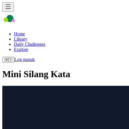
Home
Library
Daily Challenges
Explore
Log masuk
🇲🇾
Mini Silang Kata