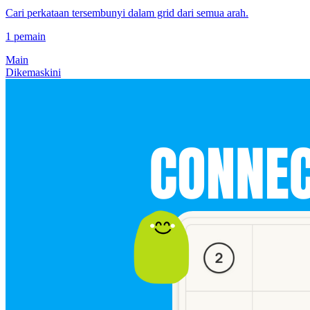
Cari perkataan tersembunyi dalam grid dari semua arah.
1 pemain
Main
Dikemaskini