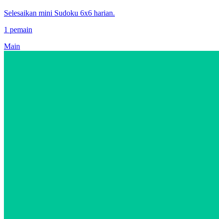
Selesaikan mini Sudoku 6x6 harian.
1 pemain
Main