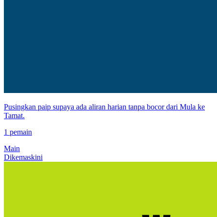
Pusingkan paip supaya ada aliran harian tanpa bocor dari Mula ke
Tamat.
1 pemain
Main
Dikemaskini