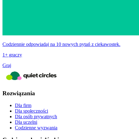
Codziennie odpowiadaj na 10 nowych pytań z ciekawostek.
1+ graczy
Graj
Rozwiązania
Dla firm
Dla społeczności
Dla osób prywatnych
Dla uczelni
Codzienne wyzwania