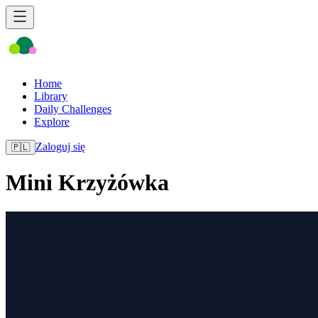
Home
Library
Daily Challenges
Explore
Zaloguj się
🇵🇱
Mini Krzyżówka