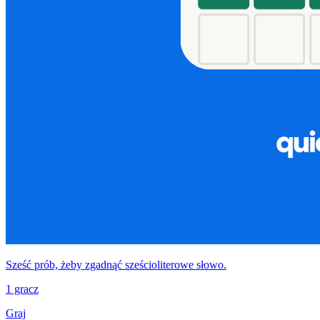
Sześć prób, żeby zgadnąć sześcioliterowe słowo.
1 gracz
Graj