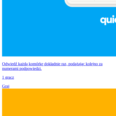
Odwiedź każdą komórkę dokładnie raz, podążając kolejno za
numerami podpowiedzi.
1 gracz
Graj