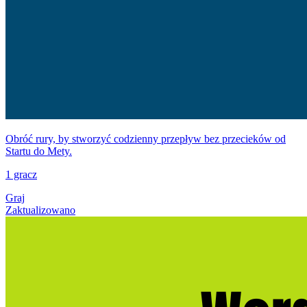
Obróć rury, by stworzyć codzienny przepływ bez przecieków od
Startu do Mety.
1 gracz
Graj
Zaktualizowano