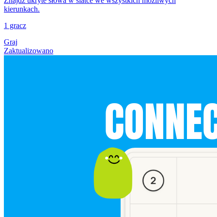
Znajdź ukryte słowa w siatce we wszystkich możliwych
kierunkach.
1 gracz
Graj
Zaktualizowano