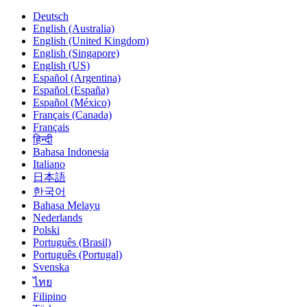
Deutsch
English (Australia)
English (United Kingdom)
English (Singapore)
English (US)
Español (Argentina)
Español (España)
Español (México)
Français (Canada)
Français
हिन्दी
Bahasa Indonesia
Italiano
日本語
한국어
Bahasa Melayu
Nederlands
Polski
Português (Brasil)
Português (Portugal)
Svenska
ไทย
Filipino