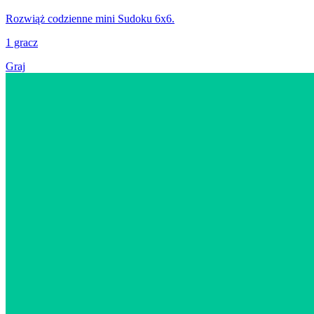
Rozwiąż codzienne mini Sudoku 6x6.
1 gracz
Graj