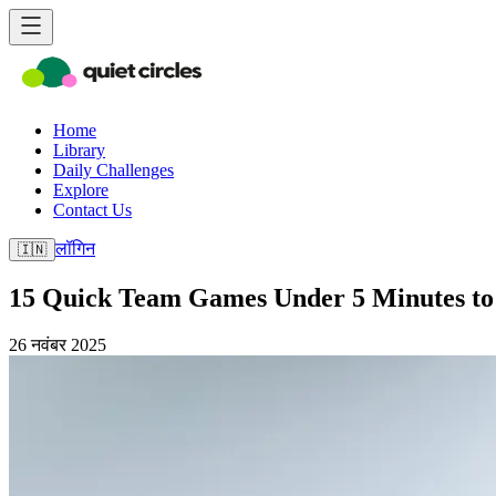
Home
Library
Daily Challenges
Explore
Contact Us
लॉगिन
🇮🇳
15 Quick Team Games Under 5 Minutes t
26 नवंबर 2025