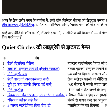
आज के तेज़-तर्रार काम के माहौल में, लंबी टीम-बिल्डिंग सेशंस को शेड्यूल कर
टीम बिल्डिंग एक्टिविटीज़
, रिमोट टीम बॉन्डिंग, और एंगेजमेंट गेम्स को रोज़ाना की 
चाहे आप वीडियो कॉल पर हों, Slack हडल में, या ऑफिस की किचन में — ये गेम्स ट
लिए परफेक्ट हैं।
Quiet Circles की लाइब्रेरी से झटपट गेम्स
#
गेम
1
डेली ट्रिविया चैलेंज
मज़ेदार मल्टीप्लेयर क्विज़ जो
2
शब्द का अनुमान लगाओ (हैंगमैन स्टाइल)
हल्का-फुल्का अनुमान लगाने वा
3
मिनी क्रॉसवर्ड
एक त्वरित दिमागी कसरत जो टीम
4
डेली शब्द को अनस्क्रैम्बल करो
तेज़, मज़ेदार पहेली जो मीटि
5
छुपे हुए शब्द खोजो (ग्रिड वर्ड सर्च)
“60 सेकंड में सबसे ज्यादा शब्
6
मिनी सुडोकू
दिमाग को रीसेट करने के ल
7
क्विक स्लाइडिंग पज़ल (3×3 “रेस द क्लॉक”)
सिंपल लेकिन मज़ेदार टाइम-प
8
“फिल द ब्लैंक” वर्ड गेम
संदर्भ से गायब शब्द का अनुम
9
2-प्लेयर स्ट्रैटेजिक टिक-टैक-टो
क्लासिक गेम का ट्विस्ट — आ