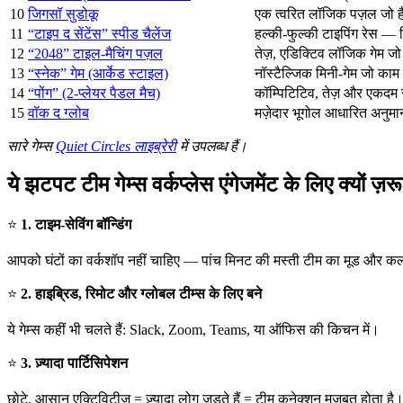
10
जिगसॉ सुडोकू
एक त्वरित लॉजिक पज़ल जो हैर
11
“टाइप द सेंटेंस” स्पीड चैलेंज
हल्की-फुल्की टाइपिंग रेस — र
12
“2048” टाइल-मैचिंग पज़ल
तेज़, एडिक्टिव लॉजिक गेम जो
13
“स्नेक” गेम (आर्केड स्टाइल)
नॉस्टैल्जिक मिनी-गेम जो काम क
14
“पोंग” (2-प्लेयर पैडल मैच)
कॉम्पिटिटिव, तेज़ और एकदम 
15
वॉक द ग्लोब
मज़ेदार भूगोल आधारित अनुमा
सारे गेम्स
Quiet Circles लाइब्रेरी
में उपलब्ध हैं।
ये झटपट टीम गेम्स वर्कप्लेस एंगेजमेंट के लिए क्यों ज़रूर
⭐
1. टाइम-सेविंग बॉन्डिंग
आपको घंटों का वर्कशॉप नहीं चाहिए — पांच मिनट की मस्ती टीम का मूड और कल्
⭐
2. हाइब्रिड, रिमोट और ग्लोबल टीम्स के लिए बने
ये गेम्स कहीं भी चलते हैं: Slack, Zoom, Teams, या ऑफिस की किचन में।
⭐
3. ज़्यादा पार्टिसिपेशन
छोटे, आसान एक्टिविटीज़ = ज़्यादा लोग जुड़ते हैं = टीम कनेक्शन मजबूत होता है