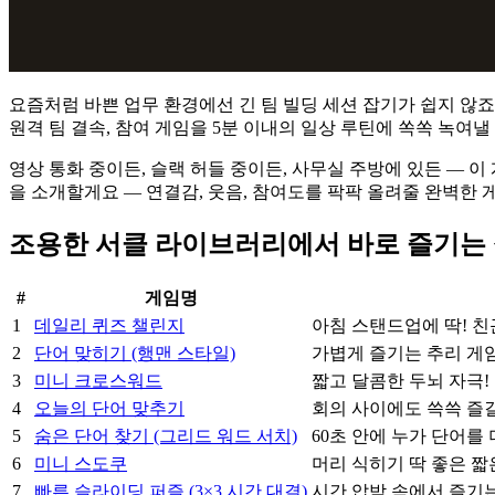
요즘처럼 바쁜 업무 환경에선 긴 팀 빌딩 세션 잡기가 쉽지 않죠 —
원격 팀 결속, 참여 게임을 5분 이내의 일상 루틴에 쏙쏙 녹여낼
영상 통화 중이든, 슬랙 허들 중이든, 사무실 주방에 있든 — 이 게
을 소개할게요 — 연결감, 웃음, 참여도를 팍팍 올려줄 완벽한
조용한 서클 라이브러리에서 바로 즐기는
#
게임명
1
데일리 퀴즈 챌린지
아침 스탠드업에 딱! 
2
단어 맞히기 (행맨 스타일)
가볍게 즐기는 추리 게임
3
미니 크로스워드
짧고 달콤한 두뇌 자극!
4
오늘의 단어 맞추기
회의 사이에도 쓱쓱 즐길
5
숨은 단어 찾기 (그리드 워드 서치)
60초 안에 누가 단어를 
6
미니 스도쿠
머리 식히기 딱 좋은 짧
7
빠른 슬라이딩 퍼즐 (3×3 시간 대결)
시간 압박 속에서 즐기