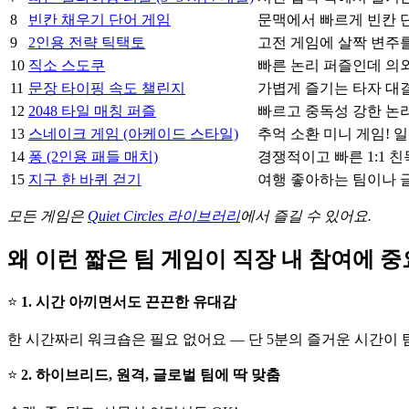
8
빈칸 채우기 단어 게임
문맥에서 빠르게 빈칸 단
9
2인용 전략 틱택토
고전 게임에 살짝 변주를
10
직소 스도쿠
빠른 논리 퍼즐인데 의외
11
문장 타이핑 속도 챌린지
가볍게 즐기는 타자 대결
12
2048 타일 매칭 퍼즐
빠르고 중독성 강한 논리
13
스네이크 게임 (아케이드 스타일)
추억 소환 미니 게임! 
14
퐁 (2인용 패들 매치)
경쟁적이고 빠른 1:1 친
15
지구 한 바퀴 걷기
여행 좋아하는 팀이나 
모든 게임은
Quiet Circles 라이브러리
에서 즐길 수 있어요.
왜 이런 짧은 팀 게임이 직장 내 참여에 
⭐
1. 시간 아끼면서도 끈끈한 유대감
한 시간짜리 워크숍은 필요 없어요 — 단 5분의 즐거운 시간이
⭐
2. 하이브리드, 원격, 글로벌 팀에 딱 맞춤